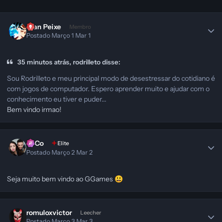
Alan Peixe
Membro
Postado
Março 1
Mar 1
35 minutos atrás, rodrilleto disse:
Sou Rodrilleto e meu principal modo de desestressar do cotidiano é
com jogos de computador. Espero aprender muito e ajudar com o
conhecimento eu tiver e puder...
Bem vindo irmao!
SeCo
Elite
Postado
Março 2
Mar 2
Seja muito bem vindo ao GGames
😃
romuloxvictor
Leecher
Postado
Março 3
Mar 3