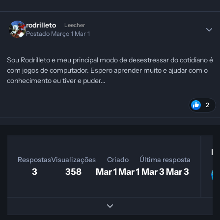
rodrilleto
Leecher
Postado
Março 1
Mar 1
Sou Rodrilleto e meu principal modo de desestressar do cotidiano é
com jogos de computador. Espero aprender muito e ajudar com o
conhecimento eu tiver e puder...
2
Ma
Respostas
Visualizações
Criado
Última resposta
3
358
Mar 1
Mar 1
Mar 3
Mar 3
Expand topic overview