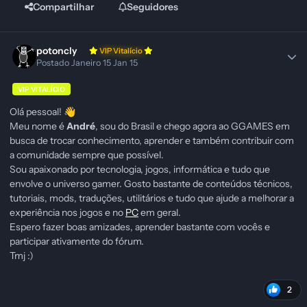
Compartilhar
Seguidores
potoncly
VIP Vitalício
Postado
Janeiro 15
Jan 15
VIP VITALÍCIO
Olá pessoal!
👋
Meu nome é
André
, sou do Brasil e chego agora ao GGAMES em
busca de trocar conhecimento, aprender e também contribuir com
a comunidade sempre que possível.
Sou apaixonado por tecnologia, jogos, informática e tudo que
envolve o universo gamer. Gosto bastante de conteúdos técnicos,
tutoriais, mods, traduções, utilitários e tudo que ajude a melhorar a
experiência nos jogos e no
PC
em geral.
Espero fazer boas amizades, aprender bastante com vocês e
participar ativamente do fórum.
Tmj :)
2