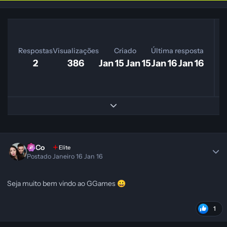
Respostas
Visualizações
Criado
Última resposta
2
386
Jan 15
Jan 15
Jan 16
Jan 16
Expand topic overview
SeCo
Elite
Postado
Janeiro 16
Jan 16
Seja muito bem vindo ao GGames
😀
1