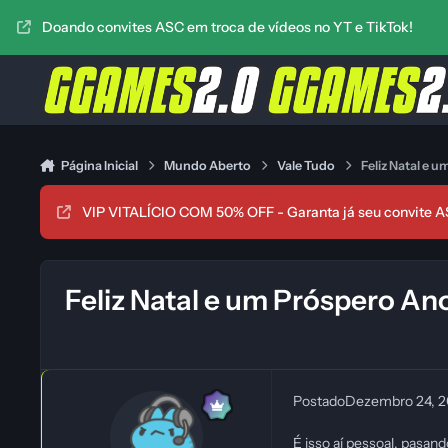
Ir para conteúdo
Doando convites ASC em troca de vídeos no YT e TikTok!
Página Inicial
Mundo Aberto
Vale Tudo
Feliz Natal e 
VIP VITALÍCIO COM 50% OFF - Garanta já seu convite A
Feliz Natal e um Próspero An
Postado
Dezembro 24, 
É isso aí pessoal, pas