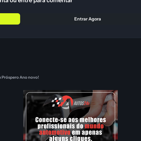
nta ou entre para comentar
Entrar Agora
um Próspero Ano novo!