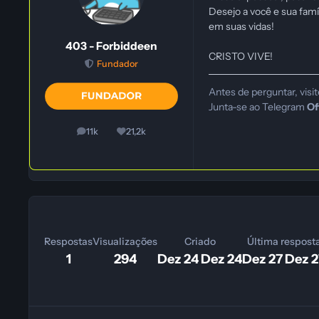
Desejo a você e sua famí
em suas vidas!
403 - Forbiddeen
CRISTO VIVE!
Fundador
Antes de perguntar, visi
Junta-se ao Telegram
Of
11k
21,2k
posts
Reputação
Respostas
Visualizações
Criado
Última respost
1
294
Dez 24
Dez 24
Dez 27
Dez 2