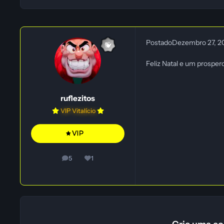
Postado
Dezembro 27, 
Feliz Natal e um prosper
ruflezitos
VIP Vitalício
5
1
posts
Reputação