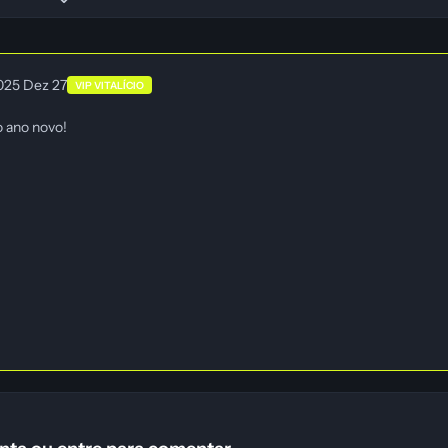
2025
Dez 27
VIP VITALÍCIO
o ano novo!