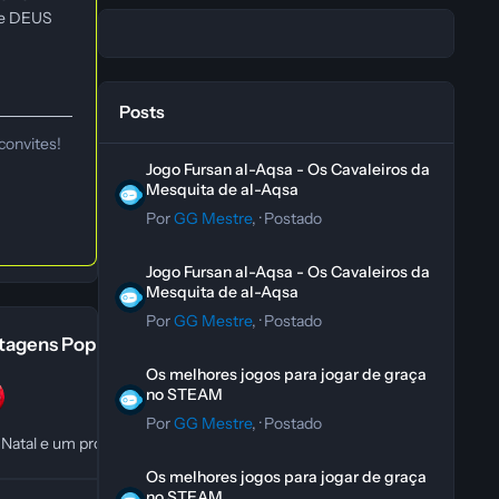
 de DEUS
Posts
convites!
Jogo Fursan al-Aqsa - Os Cavaleiros da Mesquita de al-A
Jogo Fursan al-Aqsa - Os Cavaleiros da
Mesquita de al-Aqsa
Por
GG Mestre
, ·
Postado
Jogo Fursan al-Aqsa - Os Cavaleiros da Mesquita de al-A
Jogo Fursan al-Aqsa - Os Cavaleiros da
Mesquita de al-Aqsa
Por
GG Mestre
, ·
Postado
tagens Populares
Os melhores jogos para jogar de graça no STEAM
Os melhores jogos para jogar de graça
no STEAM
Por
GG Mestre
, ·
Postado
z Natal e um prospero ano novo!
Os melhores jogos para jogar de graça no STEAM
Os melhores jogos para jogar de graça
no STEAM