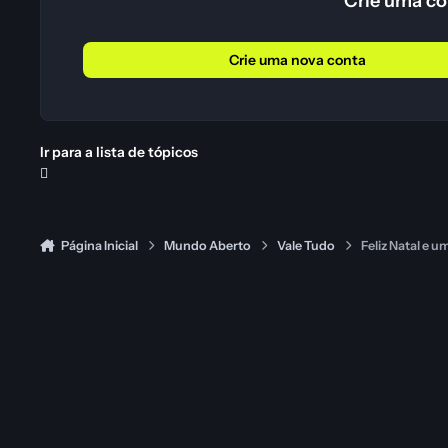
Crie uma co
Crie uma nova conta
Ir para a lista de tópicos
Página Inicial
Mundo Aberto
Vale Tudo
Feliz Natal e 