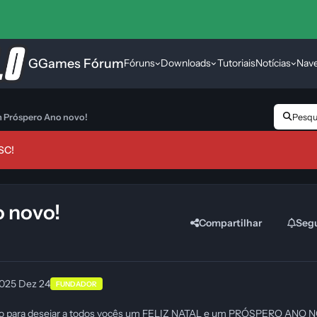
GGames Fórum
Fóruns
Downloads
Tutoriais
Notícias
Nav
um Próspero Ano novo!
Pesqui
SC!
o novo!
Compartilhar
Seg
2025
Dez 24
FUNDADOR
ando para desejar a todos vocês um FELIZ NATAL e um PRÓSPERO ANO 