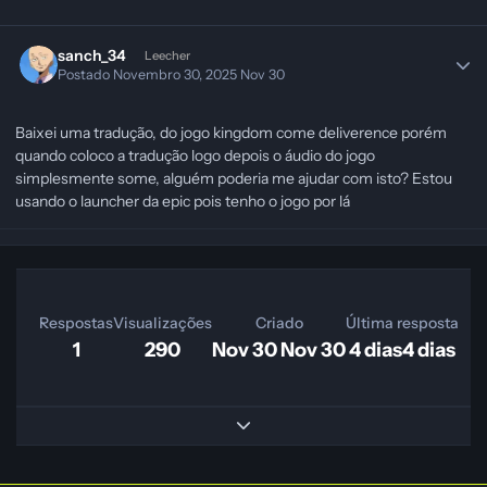
sanch_34
Leecher
Postado
Novembro 30, 2025
Nov 30
Baixei uma tradução, do jogo kingdom come deliverence porém
quando coloco a tradução logo depois o áudio do jogo
simplesmente some, alguém poderia me ajudar com isto? Estou
usando o launcher da epic pois tenho o jogo por lá
Respostas
Visualizações
Criado
Última resposta
1
290
Nov 30
Nov 30
4 dias
4 dias
Expand topic overview