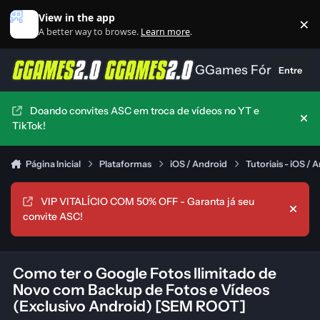
Ir para conteúdo
View in the app
×
Di
A better way to browse.
Learn more
.
GGames Fórum
Entre
Doando convites ASC em troca de vídeos no YT e
Hid
TikTok!
Página Inicial
Plataformas
iOS / Android
Tutoriais - iOS / 
VIP VITALÍCIO COM 50% OFF - Garanta já seu
Hide
convite ASC!
Como ter o Google Fotos Ilimitado de
Novo com Backup de Fotos e Vídeos
(Exclusivo Android) [SEM ROOT]