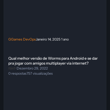
GGames DevOps
Janeiro 14, 2025
1 ano
Qual melhor versão de Worms para Android e se dar pra jogar com ami
Qual melhor versão de Worms para Android e se dar
pra jogar com amigos multiplayer via internet?
Itiin1
·
Dezembro 29, 2022
0
respostas
757
visualizações