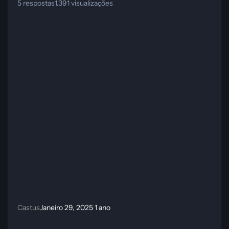
5
respostas
1.391
visualizações
Castus
Janeiro 29, 2025
1 ano
Como instalar extensões do Google Chrome no Firefox