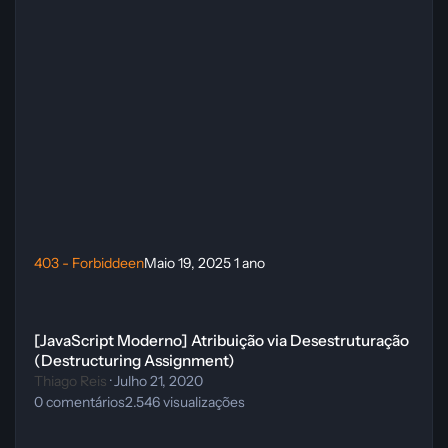
403 - Forbiddeen
Maio 19, 2025
1 ano
[JavaScript Moderno] Atribuição via Desestruturação (Destructurin
[JavaScript Moderno] Atribuição via Desestruturação
(Destructuring Assignment)
Thiago Reis
·
Julho 21, 2020
0
comentários
2.546
visualizações