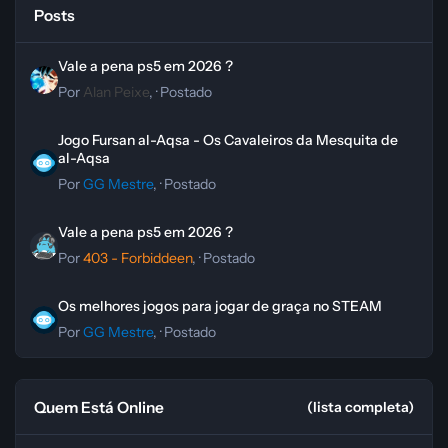
Posts
Vale a pena ps5 em 2026 ?
Vale a pena ps5 em 2026 ?
Por
Alan Peixe
, ·
Postado
Jogo Fursan al-Aqsa - Os Cavaleiros da Mesquita de al-Aqsa
Jogo Fursan al-Aqsa - Os Cavaleiros da Mesquita de
al-Aqsa
Por
GG Mestre
, ·
Postado
Vale a pena ps5 em 2026 ?
Vale a pena ps5 em 2026 ?
Por
403 - Forbiddeen
, ·
Postado
Os melhores jogos para jogar de graça no STEAM
Os melhores jogos para jogar de graça no STEAM
Por
GG Mestre
, ·
Postado
Quem Está Online
(lista completa)