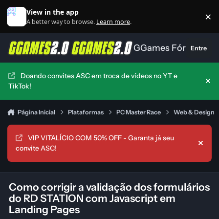
Ir para conteúdo
View in the app
×
Di
A better way to browse.
Learn more
.
GGames Fórum
Entre
Doando convites ASC em troca de vídeos no YT e
Hid
TikTok!
Página Inicial
Plataformas
PC Master Race
Web & Design
VIP VITALÍCIO COM 50% OFF - Garanta já seu
Hide
convite ASC!
Como corrigir a validação dos formulários
do RD STATION com Javascript em
Landing Pages