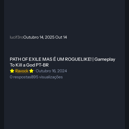
lucif3ro
Outubro 14, 2025
Out 14
PATH OF EXILE MAS É UM ROGUELIKE! | Gameplay To Kill a God P
PATH OF EXILE MAS É UM ROGUELIKE! | Gameplay
To Kill a God PT-BR
Ravock
·
Outubro 16, 2024
0
respostas
895
visualizações