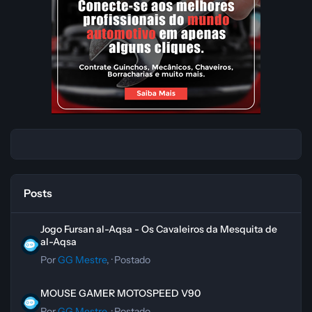
Posts
Jogo Fursan al-Aqsa - Os Cavaleiros da Mesquita de al-Aqsa
Jogo Fursan al-Aqsa - Os Cavaleiros da Mesquita de
al-Aqsa
Por
GG Mestre
, ·
Postado
MOUSE GAMER MOTOSPEED V90
MOUSE GAMER MOTOSPEED V90
Por
GG Mestre
, ·
Postado