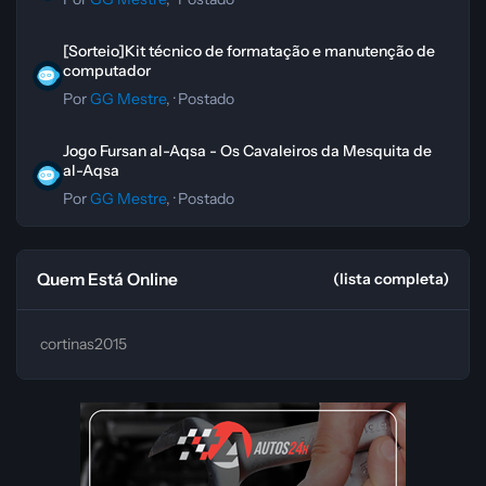
[Sorteio]Kit técnico de formatação e manutenção de computador
[Sorteio]Kit técnico de formatação e manutenção de
computador
Por
GG Mestre
, ·
Postado
Jogo Fursan al-Aqsa - Os Cavaleiros da Mesquita de al-Aqsa
Jogo Fursan al-Aqsa - Os Cavaleiros da Mesquita de
al-Aqsa
Por
GG Mestre
, ·
Postado
Quem Está Online
(lista completa)
cortinas2015