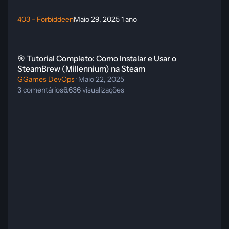
403 - Forbiddeen
Maio 29, 2025
1 ano
🎯 Tutorial Completo: Como Instalar e Usar o SteamBrew (Millenniu
🎯 Tutorial Completo: Como Instalar e Usar o
SteamBrew (Millennium) na Steam
GGames DevOps
·
Maio 22, 2025
3
comentários
6.636
visualizações