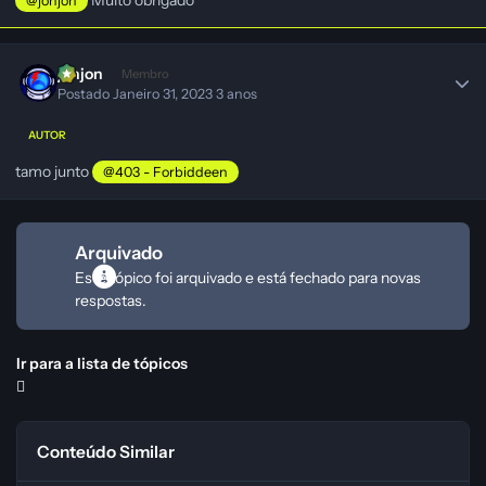
@jonjon
jonjon
Membro
Postado
Janeiro 31, 2023
3 anos
AUTOR
tamo junto
@403 - Forbiddeen
Arquivado
Este tópico foi arquivado e está fechado para novas
respostas.
Ir para a lista de tópicos
Conteúdo Similar