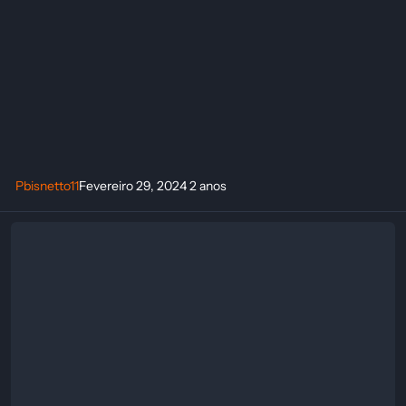
Pbisnetto11
Fevereiro 29, 2024
2 anos
Download grounded Trainer (CHEATHAPPENS.COM)