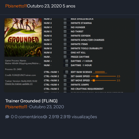
Pbisnetto11
Outubro 23, 2020
5 anos
Trainer Grounded {FLiNG}
Trainer Grounded {FLiNG}
Pbisnetto11
·
Outubro 23, 2020
0 comentários
2.919 visualizações