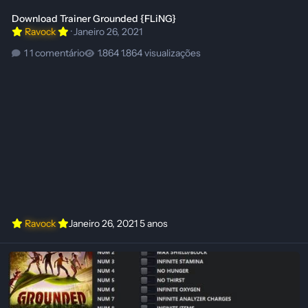
Download Trainer Grounded {FLiNG}
Ravock
·
Janeiro 26, 2021
1 comentário
1.864 visualizações
Ravock
Janeiro 26, 2021
5 anos
Trainer Grounded {FLiNG}