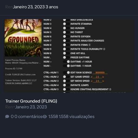
Ren
Janeiro 23, 2023
3 anos
Trainer Grounded {FLING}
Trainer Grounded {FLING}
Ren
·
Janeiro 23, 2023
0 comentários
1.558 visualizações