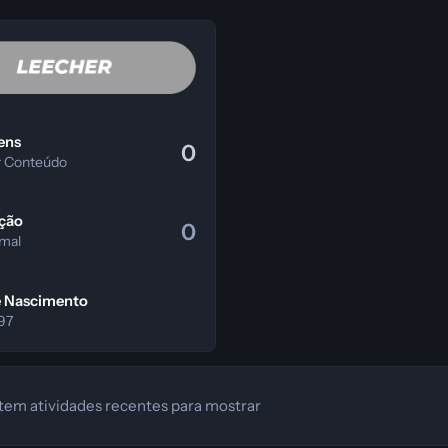
teúdo
ens
0
r Conteúdo
ção
0
 mal
e Nascimento
97
o tem atividades recentes para mostrar