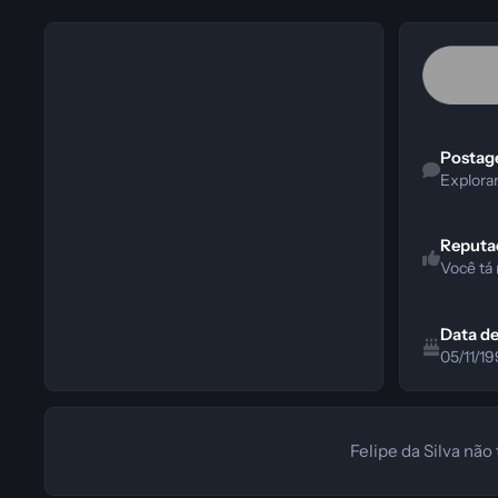
Explorar Con
Postag
Explora
Reputa
Você tá
Data d
05/11/19
Felipe da Silva nã