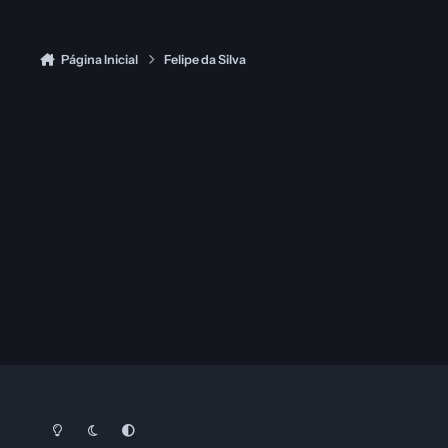
Página Inicial
Felipe da Silva
Modo Claro
Dark Mode
System Preference