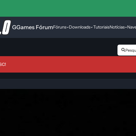
GGames Fórum
Fóruns
Downloads
Tutoriais
Notícias
Nav
Pesqui
SC!