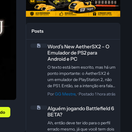
Posts
Word’s New AetherSX2 – O Emulador de PS2 para Andro
Word’s New AetherSX2 – O
Emulador de PS2 para
Android e PC
O texto está bem escrito, mas há um
ponto importante: o AetherSX2 é
um emulador de PlayStation 2, não
de PS1. Então, se a intenção era falar
de jogos clássicos de PS2, vale
Por
GG Mestre
, ·
Postado
1 hora atrás
ajustar essa parte para evitar
Alguém jogando Battlefield 6 BETA?
informação incorreta.
Alguém jogando Battlefield 6
Uma versão revisada e mais precisa
údo
BETA?
ficaria assim: “O AetherSX2 é um
emulador popular que permite rodar
Ah, então deve ter ido para o perfil
jogos clássicos de PlayStation 2
errado mesmo, já que você tem dois