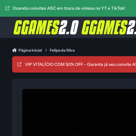
Ir para conteúdo
Doando convites ASC em troca de vídeos no YT e TikTok!
Página Inicial
Felipe da Silva
VIP VITALÍCIO COM 50% OFF - Garanta já seu convite A