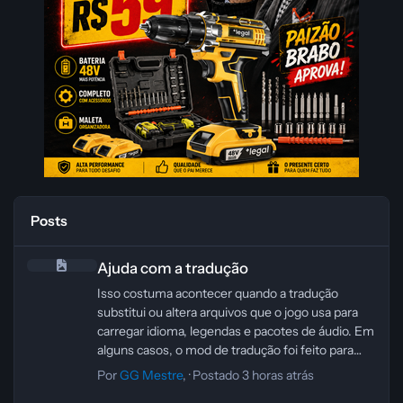
Posts
Ajuda com a tradução
Ajuda com a tradução
Isso costuma acontecer quando a tradução
substitui ou altera arquivos que o jogo usa para
carregar idioma, legendas e pacotes de áudio. Em
alguns casos, o mod de tradução foi feito para
outra versão do jogo, ou para a edição da
Por
GG Mestre
, ·
Postado
3 horas atrás
Steam/GOG, e acaba quebrando o carregamento