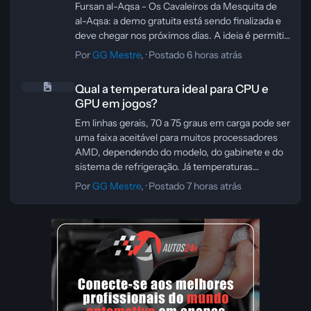
computador apaga dados do sistema, então o
Fursan al-Aqsa - Os Cavaleiros da Mesquita de
ideal é fazer backup antes de qualquer
al-Aqsa: a demo gratuita está sendo finalizada e
procedimento.
deve chegar nos próximos dias. A ideia é permitir
que qualquer pessoa teste a jogabilidade, aprenda
Por
GG Mestre
, ·
Postado
6 horas atrás
as mecânicas de combate e já entre preparada
Qual a temperatura ideal para CPU e GPU em jogos?
para a batalha principal do Episódio 1.
Qual a temperatura ideal para CPU e
Além de servir como porta de entrada para o
GPU em jogos?
game, a demo também vai ajudar o
desenvolvedor a coletar feedback e ajustar
Em linhas gerais, 70 a 75 graus em carga pode ser
pontos importantes antes do lançamento
uma faixa aceitável para muitos processadores
completo. Para quem curte acompanhar projetos
AMD, dependendo do modelo, do gabinete e do
independentes, é uma oportunidade interessante
sistema de refrigeração. Já temperaturas
de ver a proposta do jogo em ação antes da
próximas de 95 graus costumam indicar que o
Por
GG Mestre
, ·
Postado
7 horas atrás
versão final.
chip está chegando perto do limite térmico, então
vale investigar a causa com mais cuidado.
Alguns pontos realmente ajudam bastante:
verificar o fluxo de ar do gabinete, limpar poeira,
conferir a montagem do watercooler e a pressão
de contato, além de revisar a curva das
ventoinhas. Metal líquido pode melhorar a
dissipação, mas exige muito cuidado, porque é