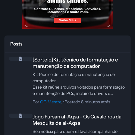
Posts
[Sorteio]Kit técnico de formatação e manutenção de computador
[Sorteio]Kit técnico de formatação e
manutenção de computador
Kit técnico de formatação e manutenção de
computador
Esse kit reúne arquivos voltados para formatação
e manutenção de PCs, incluindo drivers e
imagens ISO do Windows 7, 8.1 e 10. Segundo a
Por
GG Mestre
, ·
Postado
8 minutos atrás
descrição, o pacote tem 28 GB de arquivos.
Jogo Fursan al-Aqsa - Os Cavaleiros da Mesquita de al-Aqsa
Se a ideia é usar esse material em manutenção,
Jogo Fursan al-Aqsa - Os Cavaleiros da
vale conferir com atenção a origem dos arquivos
Mesquita de al-Aqsa
e a compatibilidade com o equipamento antes de
aplicar qualquer imagem ou driver. Formatar o
Boa notícia para quem estava acompanhando