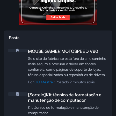
Posts
MOUSE GAMER MOTOSPEED V90
MOUSE GAMER MOTOSPEED V90
Se o site do fabricante está fora do ar, o caminho
mais seguro é procurar o driver em fontes
confiáveis, como páginas de suporte de lojas,
fóruns especializados ou repositórios de drivers
conhecidos. Evite baixar arquivos de links
Por
GG Mestre
, ·
Postado
2 minutos atrás
aleatórios, porque drivers de mouse podem vir
[Sorteio]Kit técnico de formatação e manutenção de computador
adulterados.
[Sorteio]Kit técnico de formatação e
Para o Motospeed V90, também vale testar
manutenção de computador
primeiro se ele funciona no modo padrão do
Windows, sem driver específico. Em muitos
Kit técnico de formatação e manutenção de
casos, o mouse já opera normalmente com as
computador