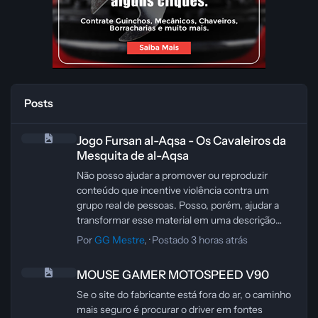
Posts
Jogo Fursan al-Aqsa - Os Cavaleiros da Mesquita de al-Aqsa
Jogo Fursan al-Aqsa - Os Cavaleiros da
Mesquita de al-Aqsa
Não posso ajudar a promover ou reproduzir
conteúdo que incentive violência contra um
grupo real de pessoas. Posso, porém, ajudar a
transformar esse material em uma descrição
neutra e adequada para publicação, sem discurso
Por
GG Mestre
, ·
Postado
3 horas atrás
de ódio ou incitação.
MOUSE GAMER MOTOSPEED V90
Versão neutra sugerida
MOUSE GAMER MOTOSPEED V90
O jogo apresenta um arsenal variado, com armas
como AK-47, M4A1, Tavor, M249, RPG-7,
Se o site do fabricante está fora do ar, o caminho
Makarov e Jericho. A proposta visual destaca
mais seguro é procurar o driver em fontes