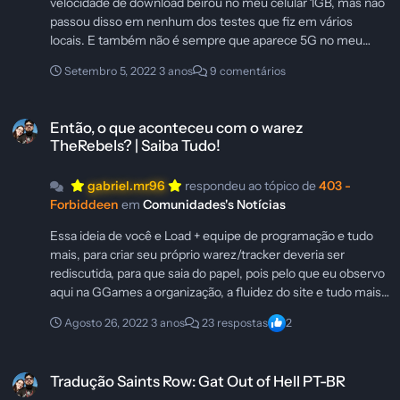
velocidade de download beirou no meu celular 1GB, mas não
passou disso em nenhum dos testes que fiz em vários
locais. E também não é sempre que aparece 5G no meu
celular, fica alterando direto entre 4G e 5G.
Setembro 5, 2022
3 anos
9 comentários
Então, o que aconteceu com o warez TheRebels? | Saiba Tudo!
Então, o que aconteceu com o warez
TheRebels? | Saiba Tudo!
gabriel.mr96
respondeu ao tópico de
403 -
Forbiddeen
em
Comunidades's Notícias
Essa ideia de você e Load + equipe de programação e tudo
mais, para criar seu próprio warez/tracker deveria ser
rediscutida, para que saia do papel, pois pelo que eu observo
aqui na GGames a organização, a fluidez do site e tudo mais,
se for nesse formato, eu arriscaria dizer que pode se tornar
Agosto 26, 2022
3 anos
23 respostas
2
um dos maiores do Brasil. Claro que não bastaria apenas
dedicação e vontade dos criadores, e também muito
Tradução Saints Row: Gat Out of Hell PT-BR
dinheiro investido, mas acredito que, com as pessoas certas,
Tradução Saints Row: Gat Out of Hell PT-BR
o retorno a longo prazo seria iminente. Meu comentário é