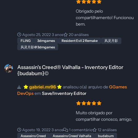
Obrigado pelo
compartilhamento! Funcionou
bem.
Agosto 25, 2022
3 anos
20 análises
FLiNG
3dmgames
Resident Evil 2 Remake
风灵月影
风灵月影@3dmgames
Assassin's Creed® Valhalla - Inventory Editor {budabum}©
Assassin's Creed® Valhalla - Inventory Editor
{budabum}©
gabriel.mr96
analisou o(a) arquivo de
GGames
DevOps
em
Save/Inventory Editor
Muito obrigado por
compartilhar conosco, amigo.
Agosto 19, 2022
3 anos
1 comentário
12 análises
Assassins Creed
Assassins Creed Valhalla
budabum