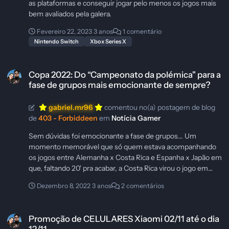
as plataformas e conseguir jogar pelo menos os jogos mais
bem avaliados pela galera.
Fevereiro 22, 2023
3 anos
1 comentário
Nintendo Switch
Xbox Series X
Copa 2022: Do “Campeonato da polémica" para a fase de grupos mais
Copa 2022: Do “Campeonato da polémica" para a
fase de grupos mais emocionante de sempre?
gabriel.mr96
comentou no(a) postagem de blog
de
403 - Forbiddeen
em
Notícia Gamer
Sem dúvidas foi emocionante a fase de grupos... Um
momento memorável que só quem estava acompanhando
os jogos entre Alemanha x Costa Rica e Espanha x Japão em
que, faltando 20' pra acabar, a Costa Rica virou o jogo em
cima da Alemanha, fazendo 2x1, enquanto que Japão já vinha
Dezembro 8, 2022
3 anos
2 comentários
segurando a vitória em cima da Espanha por 2x1 também. Eu
fiquei maluco nesse momento, porém, também lembro que
Promoção de CELULARES Xiaomi 02/11 até o dia 12/11
falei: "Tá bom demais pra ser verdade, alegria de pobre dura
Promoção de CELULARES Xiaomi 02/11 até o dia
pouco". E durou... 3 minutos depois a Alemanha empatou e
12/11