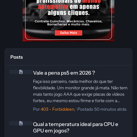
Posts
Vale a pena ps5 em 2026 ?
Vale a pena ps5 em 2026 ?
Faça isso parceiro, nada melhor do que ter
flexbilidade. Um monitor grande já mata. Não tem
mais tanto jogo AAA que exige placas de vídeos
fortes, eu mesmo estou firme e forte com a
minha 3080 comprada em 2019 (tem tópico aqui,
Por
403 - Forbiddeen
, ·
Postado
50 minutos atrás
só pesquisar kkk). Então, pegar um notebook
Qual a temperatura ideal para CPU e GPU em jogos?
com uma 4060 ou 5060, você vai estourar.
Qual a temperatura ideal para CPU e
GPU em jogos?