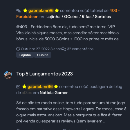
gabriel.mr96
comentou no(a) tutorial de
403 -
Forbiddeen
em
Lojinha / GCoins / Rifas / Sorteios
@403 - Forbiddeen Bom dia, tudo bem? me tornei VIP
Vitalício há alguns meses, mas acredito só ter recebido o
bônus inicial de 5000 GCoins + 1000 no primeiro mês de
inscrição... Eu tenho lembrança de visitar o fórum nos últimos
Outubro 27, 2022
3 anos
32 comentários
meses, então não sei o que pode ter acontecido. Você pode
Lojinha
GCoins
me orientar/ajudar, por favor? Muito obrigado, chefe.
Top 5 Lançamentos 2023
Top 5 Lançamentos 2023
gabriel.mr96
comentou no(a) postagem de blog
de
al3ex
em
Notícia Gamer
Só de não ter modo online, tem tudo para ser um ótimo jogo
focado em narrativa esse Hogwarts Legacy. De todos, esse é
o que mais estou ansioso. Mas a pergunta que fica é: fazer
pré-venda ou esperar as reviews (sem levar em
consideração o preço)?