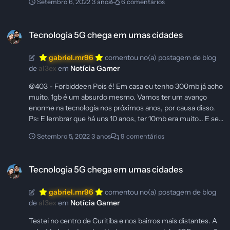
Setembro 6, 2022
3 anos
6 comentários
Tecnologia 5G chega em umas cidades
Tecnologia 5G chega em umas cidades
gabriel.mr96
comentou no(a) postagem de blog
de
al3ex
em
Notícia Gamer
@403 - Forbiddeen Pois é! Em casa eu tenho 300mb já acho
muito. 1gb é um absurdo mesmo. Vamos ter um avanço
enorme na tecnologia nos próximos anos, por causa disso.
Ps: E lembrar que há uns 10 anos, ter 10mb era muito... E se
formos pouco mais longe, na internet discada, meeeeu deus.
Setembro 5, 2022
3 anos
9 comentários
Era lento, se comparado a agora, mas pra época era bom.
Como é que pode, né? Quando a gente pensa que não tem
Tecnologia 5G chega em umas cidades
mais como melhorar, a tecnologia evolui e mostra que tem
Tecnologia 5G chega em umas cidades
como sim, e muito! EXPONENCIALMENTE, eu diria.
gabriel.mr96
comentou no(a) postagem de blog
de
al3ex
em
Notícia Gamer
Testei no centro de Curitiba e nos bairros mais distantes. A