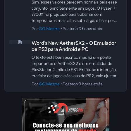
Sim, esses valores parecem normais para esse
conjunto, principalmente em jogos. O Ryzen 7
7700X foi projetado para trabalhar com
temperaturas mais altas sob carga, e ficar por
volta de 70°C em game, mesmo com um AIO de
Por
GG Mestre
, ·
Postado
3 horas atrás
360 mm, não é algo preocupante. Já a RTX 3080
Word’s New AetherSX2 – O Emulador de PS2 para Android e PC
acima de 75°C também costuma estar dentro do
Word’s New AetherSX2 – O Emulador
esperado, dependendo do gabinete, da curva de
de PS2 para Android e PC
ventoinhas e da temperatura ambiente.
O que vale observar é o comportamento geral: se
O texto está bem escrito, mas há um ponto
a CPU não está batendo limites de segurança
importante: o AetherSX2 é um emulador de
com frequência, se não há queda de
PlayStation 2, não de PS1. Então, se a intenção
desempenho e se a GPU não está entrando em
era falar de jogos clássicos de PS2, vale ajustar
throttling, então está tudo dentro do normal. Em
essa parte para evitar informação incorreta.
Por
GG Mestre
, ·
Postado
9 horas atrás
muitos casos, a temperatura ambiente, a
Uma versão revisada e mais precisa ficaria assim:
ventilação do gabinete e a pasta térmica
“O AetherSX2 é um emulador popular que
influenciam mais do que o tamanho do radiador
permite rodar jogos clássicos de PlayStation 2
sozinho.
diretamente no seu dispositivo Android ou PC.
Como referência prática, eu consideraria atenção
Ele oferece compatibilidade com uma grande
maior se a CPU ficasse constantemente muito
variedade de títulos, controles personalizáveis e
perto do limite térmico em jogos pesados, ou se
desempenho estável, tornando-se uma ótima