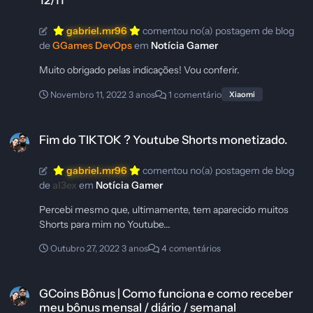
logo virou e ampliou, acabando com 50% da alegria de ver a
Alemanha e a Espanha (Já que, com a vitória da Costa Rica, a
gabriel.mr96
comentou no(a) postagem de blog
Espanha descia uma posição na classificação e estaria sendo
de
GGames DevOps
em
Notícia Gamer
eliminada junto com a Alemanha), e se despedindo da copa
mais cedo. Ao menos a Alemanha foi embora. E não
Muito obrigado pelas indicações! Vou conferir.
demorou muito, mas a Espanha caiu pra Marrocos nas
oitavas, o que foi mais alucinante de acompanhar, mas como
Novembro 11, 2022
3 anos
1 comentário
Xiaomi
estamos falando de fase de grupos, é melhor parar por aqui.
Fim do TIKTOK ? Youtube Shorts monetizado.
Fim do TIKTOK ? Youtube Shorts monetizado.
gabriel.mr96
comentou no(a) postagem de blog
de
al3ex
em
Notícia Gamer
Percebi mesmo que, ultimamente, tem aparecido muitos
Shorts para mim no Youtube...
Outubro 27, 2022
3 anos
4 comentários
GCoins Bônus | Como funciona e como receber meu bônus mensal / diá
GCoins Bônus | Como funciona e como receber
meu bônus mensal / diário / semanal