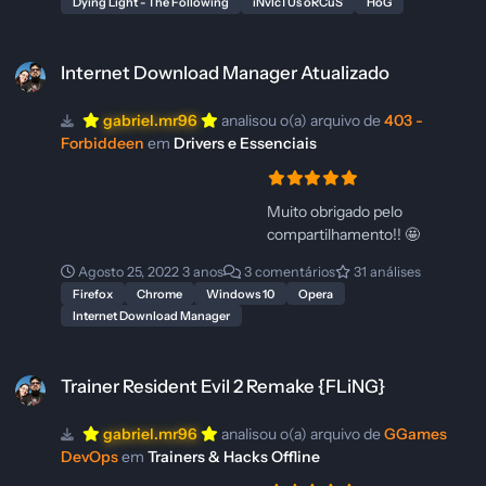
Dying Light - The Following
iNvIcTUs oRCuS
HoG
Internet Download Manager Atualizado
Internet Download Manager Atualizado
gabriel.mr96
analisou o(a) arquivo de
403 -
Forbiddeen
em
Drivers e Essenciais
Muito obrigado pelo
compartilhamento!! 🤩
Agosto 25, 2022
3 anos
3 comentários
31 análises
Firefox
Chrome
Windows 10
Opera
Internet Download Manager
Trainer Resident Evil 2 Remake {FLiNG}
Trainer Resident Evil 2 Remake {FLiNG}
gabriel.mr96
analisou o(a) arquivo de
GGames
DevOps
em
Trainers & Hacks Offline