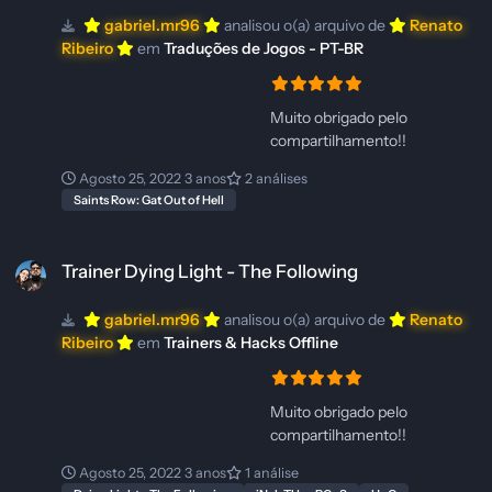
com base nessa curta experiência de usuário dentro do
gabriel.mr96
analisou o(a) arquivo de
Renato
GGames e de warez/tracker, há pouco mais de 5 anos.
Ribeiro
em
Traduções de Jogos - PT-BR
Então, se falei besteira, favor desconsiderar.
Muito obrigado pelo
compartilhamento!!
Agosto 25, 2022
3 anos
2 análises
Saints Row: Gat Out of Hell
Trainer Dying Light - The Following
Trainer Dying Light - The Following
gabriel.mr96
analisou o(a) arquivo de
Renato
Ribeiro
em
Trainers & Hacks Offline
Muito obrigado pelo
compartilhamento!!
Agosto 25, 2022
3 anos
1 análise