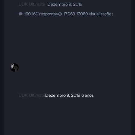
UDK Ultimate
·
Dezembro 9, 2019
160 respostas
17.069 visualizações
UDK Ultimate
Dezembro 9, 2019
6 anos