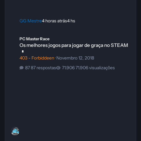
GG Mestre
4 horas atrás
4 hs
Os melhores jogos para jogar de graça no STEAM
PC Master Race
Os melhores jogos para jogar de graça no STEAM
403 - Forbiddeen
·
Novembro 12, 2018
87 respostas
71.906 visualizações