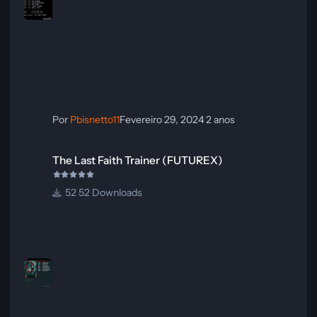
Por
Pbisnetto11
Fevereiro 29, 2024
2 anos
The Last Faith Trainer (FUTUREX)
The Last Faith Trainer (FUTUREX)
52 Downloads