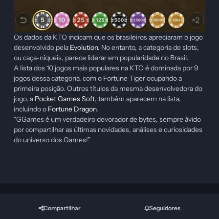
Os dados da KTO indicam que os brasileiros apreciaram o jogo
desenvolvido pela
Evolution
. No entanto, a categoria de slots,
ou caça-níqueis, parece liderar em popularidade no Brasil.
A lista dos 10 jogos mais populares na KTO é dominada por 9
jogos dessa categoria, com o Fortune Tiger ocupando a
primeira posição. Outros títulos da mesma desenvolvedora do
jogo, a
Pocket Games Soft
, também aparecem na lista,
incluindo o
Fortune Dragon
.
“GGames é um verdadeiro devorador de bytes, sempre ávido
por compartilhar as últimas novidades, análises e curiosidades
do universo dos Games!”
Compartilhar
Seguidores