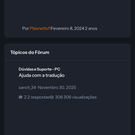
Por
Pbisnetto11
Fevereiro 8, 2024
2 anos
Tópicos do Fórum
Ajuda com a tradução
Dúvidas e Suporte - PC
Ajuda com a tradução
sanch_34
·
Novembro 30, 2025
2 respostas
306 visualizações