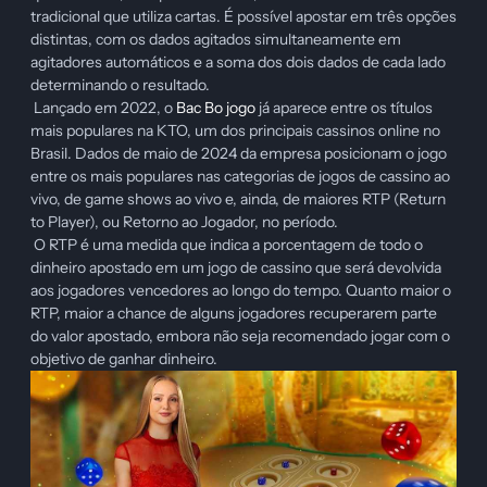
tradicional que utiliza cartas. É possível apostar em três opções
distintas, com os dados agitados simultaneamente em
agitadores automáticos e a soma dos dois dados de cada lado
determinando o resultado.
Lançado em 2022, o
Bac Bo jogo
já aparece entre os títulos
mais populares na KTO, um dos principais cassinos online no
Brasil. Dados de maio de 2024 da empresa posicionam o jogo
entre os mais populares nas categorias de jogos de cassino ao
vivo, de game shows ao vivo e, ainda, de maiores RTP (Return
to Player), ou Retorno ao Jogador, no período.
O RTP é uma medida que indica a porcentagem de todo o
dinheiro apostado em um jogo de cassino que será devolvida
aos jogadores vencedores ao longo do tempo. Quanto maior o
RTP, maior a chance de alguns jogadores recuperarem parte
do valor apostado, embora não seja recomendado jogar com o
objetivo de ganhar dinheiro.