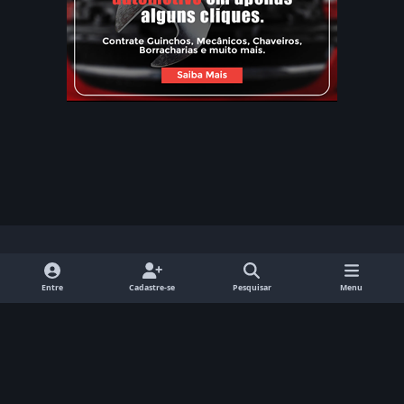
Modo Claro
Dark Mode
System Preference
d
f
y
x
i
Entre
Cadastre-se
Pesquisar
Menu
i
a
o
n
Idiomas
Contato
Cookies
RSS
s
c
u
s
GGames Fórum - 2005 / 2025
Powered by
Invision Community
c
e
t
t
o
b
u
a
r
o
b
g