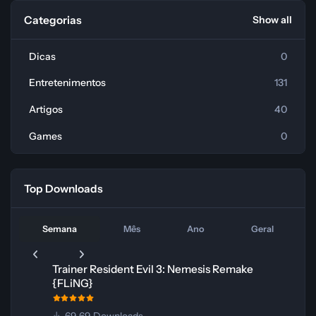
Categorias
Show all
Dicas
0
Entretenimentos
131
Artigos
40
Games
0
Top Downloads
Semana
Mês
Ano
Geral
Trainer Resident Evil 3: Nemesis Remake {FLiNG}
Trainer Resident Evil 3: Nemesis Remake
{FLiNG}
69 Downloads