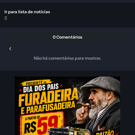
Ir para lista de notícias
0 Comentários
Não há comentários para mostrar.