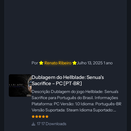
Imagens: N/A Testes In‑game:
WannaNowProductions Ferramentas:
ElevenLabs e Ra
Por
Renato Ribeiro
Julho 13, 2025
1 ano
Dublagem do Hellblade: Senua's Sacrifice – PC [PT‑BR]
Dublagem do Hellblade: Senua's
Sacrifice – PC [PT‑BR]
Descrição Dublagem do jogo Hellblade: Senua's
Sacrifice para Português do Brasil. Informações
Plataforma: PC Versão: 1.0 Idioma: Português‑BR
Versão Suportada: Steam Idioma Suportado:
Inglês Lançamento: 26/01/2025 Tamanho: 110 MB
Créditos — Central de Traduções
17 Downloads
Administrador(es): Fabio C Dublador(es): Vozes