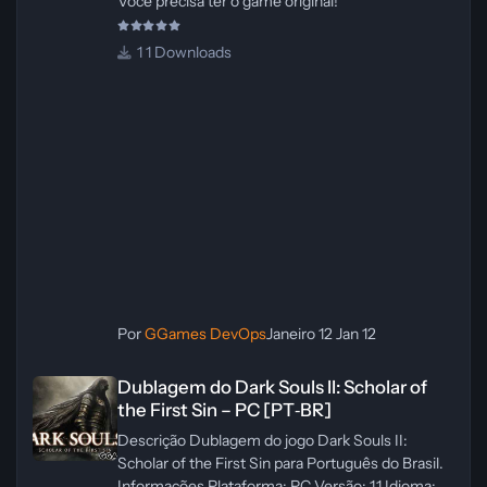
Você precisa ter o game original!
1 Downloads
Por
GGames DevOps
Janeiro 12
Jan 12
Dublagem do Dark Souls II: Scholar of the First Sin – PC [PT‑BR]
Dublagem do Dark Souls II: Scholar of
the First Sin – PC [PT‑BR]
Descrição Dublagem do jogo Dark Souls II:
Scholar of the First Sin para Português do Brasil.
Informações Plataforma: PC Versão: 1.1 Idioma: