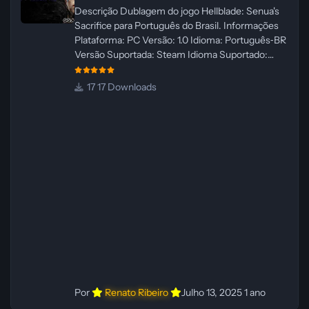
Descrição Dublagem do jogo Hellblade: Senua's
Sacrifice para Português do Brasil. Informações
Plataforma: PC Versão: 1.0 Idioma: Português‑BR
Versão Suportada: Steam Idioma Suportado:
Inglês Lançamento: 26/01/2025 Tamanho: 110 MB
Créditos — Central de Traduções
17 Downloads
Administrador(es): Fabio C Dublador(es): Vozes
originais dubladas por IA Desenvolvedor(es):
Fabio C Revisor(es): Fabio C Testes In‑game:
Fabio C Ferramentas: Pinokio, XTTS‑v2 e
ElevenLabs Instalador: N/A Observações Siga as
instruções do
Por
Renato Ribeiro
Julho 13, 2025
1 ano