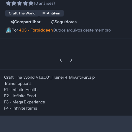
(0 análises)
Craft The World
MrAntiFun
Compartilhar
Seguidores
Por
403 - Forbiddeen
Outros arquivos deste membro
Previous carousel slide
Next carousel slide
Craft_The_World_V1.6.001_Trainer_4_MrAntiFun.zip
Trainer options
F1 - Infinite Health
F2 - Infinite Food
F3 - Mega Experience
F4 - Infinite Items