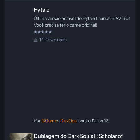
Hytale
Hytale
Última versão estável do Hytale Launcher AVISO!
Você precisa ter o game original!
1 Downloads
Por
GGames DevOps
Janeiro 12
Jan 12
Dublagem do Dark Souls II: Scholar of the First Sin – PC [PT‑BR]
Dublagem do Dark Souls II: Scholar of