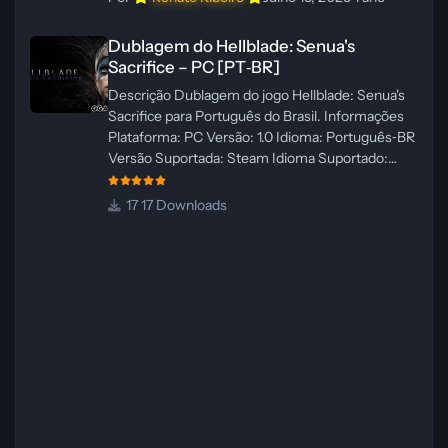
Dublagem do Hellblade: Senua's Sacrifice – PC [PT‑BR]
Dublagem do Hellblade: Senua's
Sacrifice – PC [PT‑BR]
Descrição Dublagem do jogo Hellblade: Senua's
Sacrifice para Português do Brasil. Informações
Plataforma: PC Versão: 1.0 Idioma: Português‑BR
Versão Suportada: Steam Idioma Suportado:
Inglês Lançamento: 26/01/2025 Tamanho: 110 MB
Créditos — Central de Traduções
17 Downloads
Administrador(es): Fabio C Dublador(es): Vozes
originais dubladas por IA Desenvolvedor(es):
Fabio C Revisor(es): Fabio C Testes In‑game:
Fabio C Ferramentas: Pinokio, XTTS‑v2 e
ElevenLabs Instalador: N/A Observações Siga as
instruções do