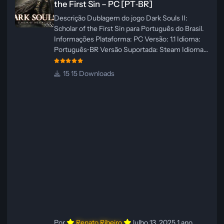
the First Sin – PC [PT‑BR]
Descrição Dublagem do jogo Dark Souls II:
Scholar of the First Sin para Português do Brasil.
Informações Plataforma: PC Versão: 1.1 Idioma:
Português‑BR Versão Suportada: Steam Idioma
Suportado: Inglês Lançamento: 23/04/2025
Atualização: 24/04/2025 Tamanho: 469 MB
15 Downloads
Créditos Central de Traduções
Administrador(es): WannaNowProductions
Dublador(es): Vozes Originais Dubladas por IA
Revisor(es): WannaNowProductions Edição de
Imagens: N/A Testes In‑game:
WannaNowProductions Ferramentas:
ElevenLabs e Ra
Por
Renato Ribeiro
Julho 13, 2025
1 ano