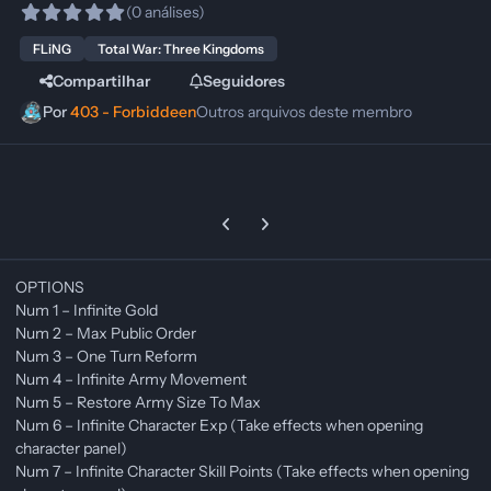
(0 análises)
FLiNG
Total War: Three Kingdoms
Compartilhar
Seguidores
Por
403 - Forbiddeen
Outros arquivos deste membro
Previous carousel slide
Next carousel slide
OPTIONS
Num 1 – Infinite Gold
Num 2 – Max Public Order
Num 3 – One Turn Reform
Num 4 – Infinite Army Movement
Num 5 – Restore Army Size To Max
Num 6 – Infinite Character Exp (Take effects when opening
character panel)
Num 7 – Infinite Character Skill Points (Take effects when opening