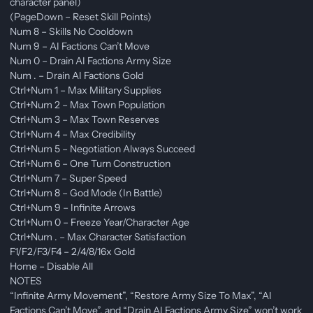
character panel)
(PageDown – Reset Skill Points)
Num 8 – Skills No Cooldown
Num 9 – AI Factions Can’t Move
Num 0 – Drain AI Factions Army Size
Num . – Drain AI Factions Gold
Ctrl+Num 1 – Max Military Supplies
Ctrl+Num 2 – Max Town Population
Ctrl+Num 3 – Max Town Reserves
Ctrl+Num 4 – Max Credibility
Ctrl+Num 5 – Negotiation Always Succeed
Ctrl+Num 6 – One Turn Construction
Ctrl+Num 7 – Super Speed
Ctrl+Num 8 – God Mode (In Battle)
Ctrl+Num 9 – Infinite Arrows
Ctrl+Num 0 – Freeze Year/Character Age
Ctrl+Num . – Max Character Satisfaction
F1/F2/F3/F4 – 2/4/8/16x Gold
Home – Disable All
NOTES
“Infinite Army Movement”, “Restore Army Size To Max”, “AI
Factions Can’t Move”, and “Drain AI Factions Army Size” won’t work