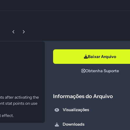
Previous carousel slide
Next carousel slide
Baixar Arquivo
Obtenha Suporte
Informações do Arquivo
nts after activating the
ent stat points on use
Visualizações
 effect.
Downloads