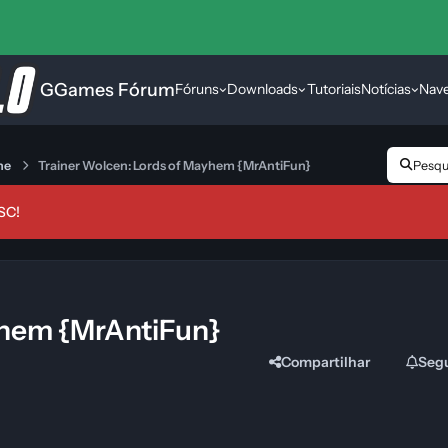
GGames Fórum
Fóruns
Downloads
Tutoriais
Notícias
Nav
ne
Trainer Wolcen: Lords of Mayhem {MrAntiFun}
Pesqui
SC!
yhem {MrAntiFun}
Compartilhar
Seg