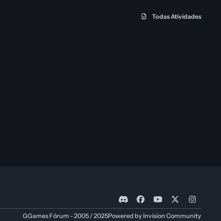
Todas Atividades
d
f
y
x
i
i
a
o
n
GGames Fórum - 2005 / 2025
Powered by
Invision Community
s
c
u
s