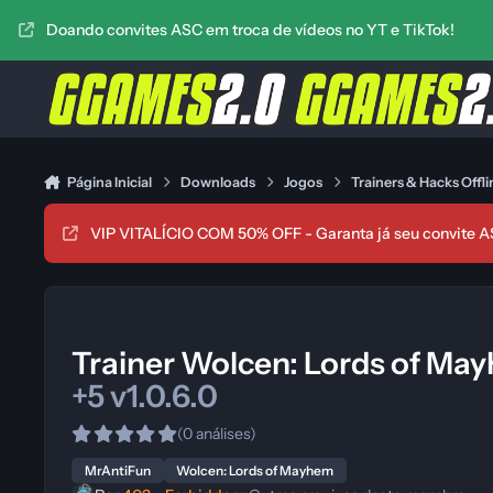
Ir para conteúdo
Doando convites ASC em troca de vídeos no YT e TikTok!
Página Inicial
Downloads
Jogos
Trainers & Hacks Offli
VIP VITALÍCIO COM 50% OFF - Garanta já seu convite A
Trainer Wolcen: Lords of Ma
+5 v1.0.6.0
(0 análises)
MrAntiFun
Wolcen: Lords of Mayhem