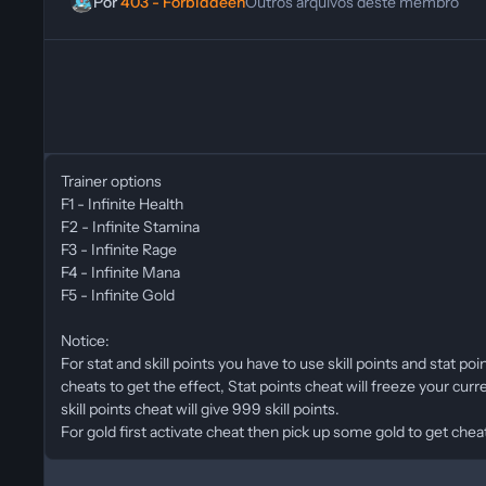
Por
403 - Forbiddeen
Outros arquivos deste membro
Trainer options
F1 - Infinite Health
F2 - Infinite Stamina
F3 - Infinite Rage
F4 - Infinite Mana
F5 - Infinite Gold
Notice:
For stat and skill points you have to use skill points and stat poi
cheats to get the effect, Stat points cheat will freeze your curr
skill points cheat will give 999 skill points.
For gold first activate cheat then pick up some gold to get cheat