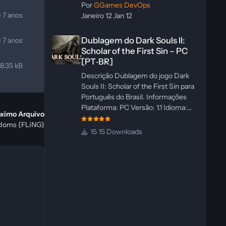
Por
GGames DevOps
9
7 anos
Janeiro 12
Jan 12
Dublagem do Dark Souls II: Scholar of the First Sin – PC 
Dublagem do Dark Souls II:
9
7 anos
Scholar of the First Sin – PC
[PT‑BR]
8.35 kB
Descrição Dublagem do jogo Dark
Souls II: Scholar of the First Sin para
Português do Brasil. Informações
Plataforma: PC Versão: 1.1 Idioma:
óximo Arquivo
Português‑BR Versão Suportada:
gdoms {FLiNG}
Steam Idioma Suportado: Inglês
15 Downloads
Lançamento: 23/04/2025
Atualização: 24/04/2025 Tamanho:
469 MB Créditos Central de
Traduções Administrador(es):
WannaNowProductions
Dublador(es): Vozes Originais
Dubladas por IA Revisor(es):
WannaNowProductions Edição de
Imagens: N/A Testes In‑game: