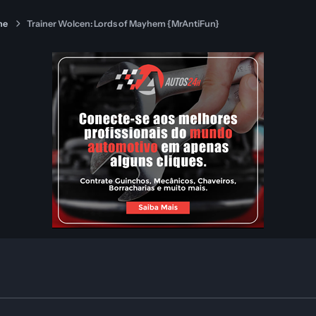
ne
Trainer Wolcen: Lords of Mayhem {MrAntiFun}