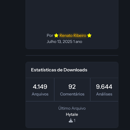
In‑game: Fabio C Ferramentas:
Pinokio, XTTS‑v2 e ElevenLabs
Instalador: N/A Observações Siga as
instruções do
Por
Renato Ribeiro
Julho 13, 2025
1 ano
Estatísticas de Downloads
4.149
92
9.644
Arquivos
Comentários
Análises
Último Arquivo
Hytale
1