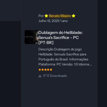
WannaNowProductions
Ferramentas: ElevenLabs e Ra
Por
Renato Ribeiro
Julho 13, 2025
1 ano
Dublagem do Hellblade: Senua's Sacrifice – PC [PT‑BR]
Dublagem do Hellblade:
Senua's Sacrifice – PC
[PT‑BR]
Descrição Dublagem do jogo
Hellblade: Senua's Sacrifice para
Português do Brasil. Informações
Plataforma: PC Versão: 1.0 Idioma:
Português‑BR Versão Suportada:
Steam Idioma Suportado: Inglês
17 Downloads
Lançamento: 26/01/2025 Tamanho:
110 MB Créditos — Central de
Traduções Administrador(es): Fabio
C Dublador(es): Vozes originais
dubladas por IA Desenvolvedor(es):
Fabio C Revisor(es): Fabio C Testes