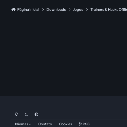
Página Inicial
Downloads
Jogos
Trainers & Hacks Offli
Modo Claro
Dark Mode
System Preference
Idiomas
Contato
Cookies
RSS