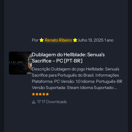
Por
Renato Ribeiro
Julho 13, 2025
1 ano
Dublagem do Hellblade: Senua's Sacrifice – PC [PT‑BR]
Dublagem do Hellblade: Senua's
Sacrifice – PC [PT‑BR]
Descrição Dublagem do jogo Hellblade: Senua's
Sacrifice para Português do Brasil. Informações
Plataforma: PC Versão: 1.0 Idioma: Português‑BR
Versão Suportada: Steam Idioma Suportado:
Inglês Lançamento: 26/01/2025 Tamanho: 110 MB
Créditos — Central de Traduções
17 Downloads
Administrador(es): Fabio C Dublador(es): Vozes
originais dubladas por IA Desenvolvedor(es):
Fabio C Revisor(es): Fabio C Testes In‑game:
Fabio C Ferramentas: Pinokio, XTTS‑v2 e
ElevenLabs Instalador: N/A Observações Siga as