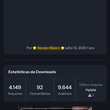
instruções do
Por
Renato Ribeiro
Julho 13, 2025
1 ano
Estatísticas de Downloads
Último Arquivo
4.149
92
9.644
Hytale
Arquivos
Comentários
Análises
1