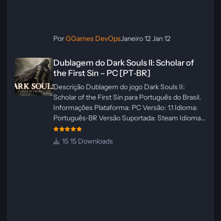
Por
GGames DevOps
Janeiro 12
Jan 12
Dublagem do Dark Souls II: Scholar of the First Sin – PC [PT‑BR]
Dublagem do Dark Souls II: Scholar of
the First Sin – PC [PT‑BR]
Descrição Dublagem do jogo Dark Souls II:
Scholar of the First Sin para Português do Brasil.
Informações Plataforma: PC Versão: 1.1 Idioma:
Português‑BR Versão Suportada: Steam Idioma
Suportado: Inglês Lançamento: 23/04/2025
Atualização: 24/04/2025 Tamanho: 469 MB
15 Downloads
Créditos Central de Traduções
Administrador(es): WannaNowProductions
Dublador(es): Vozes Originais Dubladas por IA
Revisor(es): WannaNowProductions Edição de
Imagens: N/A Testes In‑game:
WannaNowProductions Ferramentas:
ElevenLabs e Ra