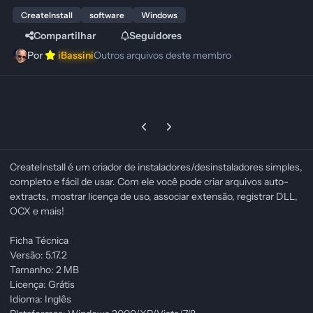
CreateInstall
software
Windows
Compartilhar
Seguidores
Por
iBassini
Outros arquivos deste membro
Previous carousel slide
Next carousel slide
CreateInstall é um criador de instaladores/desinstaladores simples,
completo e fácil de usar. Com ele você pode criar arquivos auto-
extracts, mostrar licença de uso, associar extensão, registrar DLL,
OCX e mais!
Ficha Técnica
Versão: 5.17.2
Tamanho: 2 MB
Licença: Grátis
Idioma: Inglês