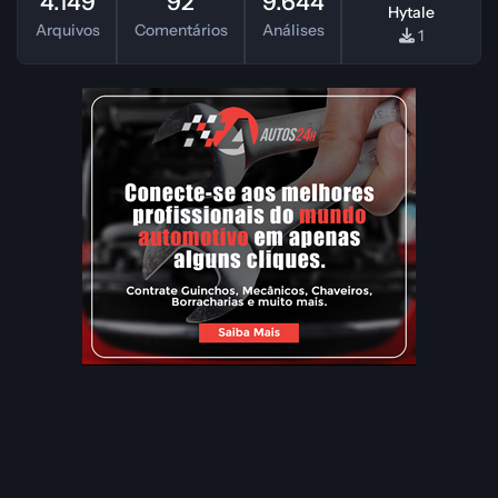
4.149
92
9.644
Hytale
Arquivos
Comentários
Análises
1