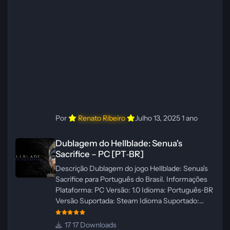
Revisor(es): WannaNowProductions Edição de
Imagens: N/A Testes In‑game:
WannaNowProductions Ferramentas:
ElevenLabs e Ra
Por
Renato Ribeiro
Julho 13, 2025
1 ano
Dublagem do Hellblade: Senua's Sacrifice – PC [PT‑BR]
Dublagem do Hellblade: Senua's
Sacrifice – PC [PT‑BR]
Descrição Dublagem do jogo Hellblade: Senua's
Sacrifice para Português do Brasil. Informações
Plataforma: PC Versão: 1.0 Idioma: Português‑BR
Versão Suportada: Steam Idioma Suportado:
Inglês Lançamento: 26/01/2025 Tamanho: 110 MB
Créditos — Central de Traduções
17 Downloads