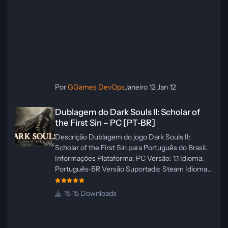
Por
GGames DevOps
Janeiro 12
Jan 12
Dublagem do Dark Souls II: Scholar of the First Sin – PC [PT‑BR]
Dublagem do Dark Souls II: Scholar of
the First Sin – PC [PT‑BR]
Descrição Dublagem do jogo Dark Souls II:
Scholar of the First Sin para Português do Brasil.
Informações Plataforma: PC Versão: 1.1 Idioma:
Português‑BR Versão Suportada: Steam Idioma
Suportado: Inglês Lançamento: 23/04/2025
Atualização: 24/04/2025 Tamanho: 469 MB
15 Downloads
Créditos Central de Traduções
Administrador(es): WannaNowProductions
Dublador(es): Vozes Originais Dubladas por IA