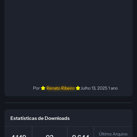
Administrador(es): Fabio C Dublador(es): Vozes
originais dubladas por IA Desenvolvedor(es):
Fabio C Revisor(es): Fabio C Testes In‑game:
Fabio C Ferramentas: Pinokio, XTTS‑v2 e
ElevenLabs Instalador: N/A Observações Siga as
instruções do
Por
Renato Ribeiro
Julho 13, 2025
1 ano
Estatísticas de Downloads
Último Arquivo