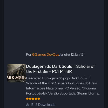
Por
GGames DevOps
Janeiro 12
Jan 12
Dublagem do Dark Souls II: Scholar of the First Sin – PC [PT‑BR]
Dublagem do Dark Souls II: Scholar of
the First Sin – PC [PT‑BR]
Descrição Dublagem do jogo Dark Souls II:
Scholar of the First Sin para Português do Brasil.
Informações Plataforma: PC Versão: 1.1 Idioma:
Português‑BR Versão Suportada: Steam Idioma
Suportado: Inglês Lançamento: 23/04/2025
Atualização: 24/04/2025 Tamanho: 469 MB
15 Downloads