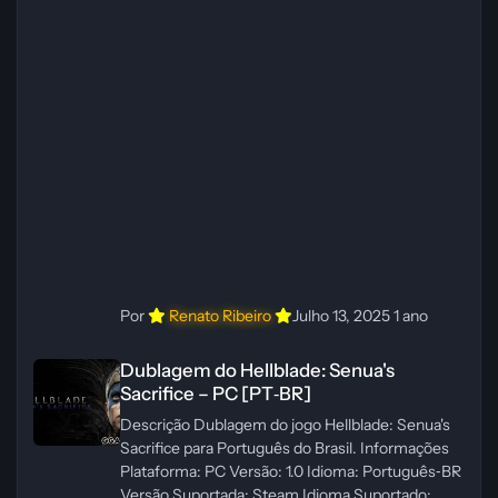
Créditos Central de Traduções
Administrador(es): WannaNowProductions
Dublador(es): Vozes Originais Dubladas por IA
Revisor(es): WannaNowProductions Edição de
Imagens: N/A Testes In‑game:
WannaNowProductions Ferramentas:
ElevenLabs e Ra
Por
Renato Ribeiro
Julho 13, 2025
1 ano
Dublagem do Hellblade: Senua's Sacrifice – PC [PT‑BR]
Dublagem do Hellblade: Senua's
Sacrifice – PC [PT‑BR]
Descrição Dublagem do jogo Hellblade: Senua's
Sacrifice para Português do Brasil. Informações
Plataforma: PC Versão: 1.0 Idioma: Português‑BR
Versão Suportada: Steam Idioma Suportado: