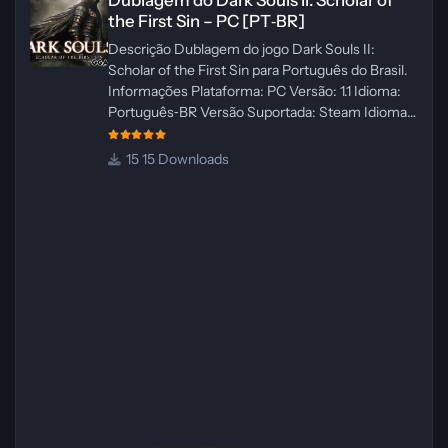
the First Sin – PC [PT‑BR]
Descrição Dublagem do jogo Dark Souls II:
Scholar of the First Sin para Português do Brasil.
Informações Plataforma: PC Versão: 1.1 Idioma:
Português‑BR Versão Suportada: Steam Idioma
Suportado: Inglês Lançamento: 23/04/2025
Atualização: 24/04/2025 Tamanho: 469 MB
15 Downloads
Créditos Central de Traduções
Administrador(es): WannaNowProductions
Dublador(es): Vozes Originais Dubladas por IA
Revisor(es): WannaNowProductions Edição de
Imagens: N/A Testes In‑game:
WannaNowProductions Ferramentas:
ElevenLabs e Ra