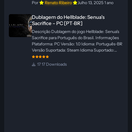
Por
Renato Ribeiro
Julho 13, 2025
1 ano
Dublagem do Hellblade: Senua's Sacrifice – PC [PT‑BR]
Dublagem do Hellblade: Senua's
Sacrifice – PC [PT‑BR]
Descrição Dublagem do jogo Hellblade: Senua's
Sacrifice para Português do Brasil. Informações
Plataforma: PC Versão: 1.0 Idioma: Português‑BR
Versão Suportada: Steam Idioma Suportado:
Inglês Lançamento: 26/01/2025 Tamanho: 110 MB
Créditos — Central de Traduções
17 Downloads
Administrador(es): Fabio C Dublador(es): Vozes
originais dubladas por IA Desenvolvedor(es):
Fabio C Revisor(es): Fabio C Testes In‑game:
Fabio C Ferramentas: Pinokio, XTTS‑v2 e
ElevenLabs Instalador: N/A Observações Siga as
instruções do