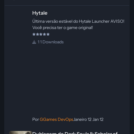
Hytale
Hytale
Última versão estável do Hytale Launcher AVISO!
Você precisa ter o game original!
1 Downloads
Por
GGames DevOps
Janeiro 12
Jan 12
Dublagem do Dark Souls II: Scholar of the First Sin – PC [PT‑BR]
Dublagem do Dark Souls II: Scholar of