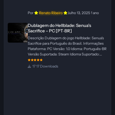
Por
Renato Ribeiro
Julho 13, 2025
1 ano
Dublagem do Hellblade: Senua's Sacrifice – PC [PT‑BR]
Dublagem do Hellblade: Senua's
Sacrifice – PC [PT‑BR]
Descrição Dublagem do jogo Hellblade: Senua's
Sacrifice para Português do Brasil. Informações
Plataforma: PC Versão: 1.0 Idioma: Português‑BR
Versão Suportada: Steam Idioma Suportado:
Inglês Lançamento: 26/01/2025 Tamanho: 110 MB
Créditos — Central de Traduções
17 Downloads
Administrador(es): Fabio C Dublador(es): Vozes
originais dubladas por IA Desenvolvedor(es):
Fabio C Revisor(es): Fabio C Testes In‑game:
Fabio C Ferramentas: Pinokio, XTTS‑v2 e
ElevenLabs Instalador: N/A Observações Siga as
instruções do