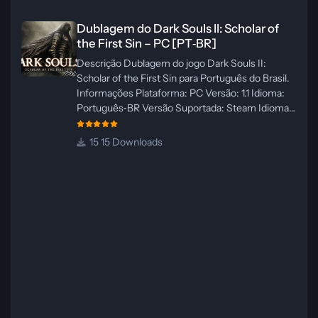
Dublagem do Dark Souls II: Scholar of the First Sin – PC [PT‑BR]
Dublagem do Dark Souls II: Scholar of
the First Sin – PC [PT‑BR]
Descrição Dublagem do jogo Dark Souls II:
Scholar of the First Sin para Português do Brasil.
Informações Plataforma: PC Versão: 1.1 Idioma:
Português‑BR Versão Suportada: Steam Idioma
Suportado: Inglês Lançamento: 23/04/2025
Atualização: 24/04/2025 Tamanho: 469 MB
15 Downloads
Créditos Central de Traduções
Administrador(es): WannaNowProductions
Dublador(es): Vozes Originais Dubladas por IA
Revisor(es): WannaNowProductions Edição de
Imagens: N/A Testes In‑game:
WannaNowProductions Ferramentas:
ElevenLabs e Ra