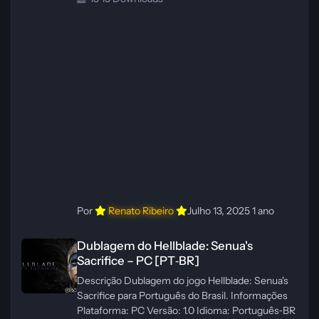
Créditos Central de Traduções
Administrador(es): WannaNowProductions
Dublador(es): Vozes Originais Dubladas por IA
Revisor(es): WannaNowProductions Edição de
Imagens: N/A Testes In‑game:
WannaNowProductions Ferramentas:
ElevenLabs e Ra
Por
Renato Ribeiro
Julho 13, 2025
1 ano
Dublagem do Hellblade: Senua's Sacrifice – PC [PT‑BR]
Dublagem do Hellblade: Senua's
Sacrifice – PC [PT‑BR]
Descrição Dublagem do jogo Hellblade: Senua's
Sacrifice para Português do Brasil. Informações
Plataforma: PC Versão: 1.0 Idioma: Português‑BR