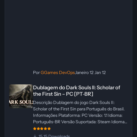
Por
GGames DevOps
Janeiro 12
Jan 12
Dublagem do Dark Souls II: Scholar of the First Sin – PC [PT‑BR]
Dublagem do Dark Souls II: Scholar of
the First Sin – PC [PT‑BR]
Descrição Dublagem do jogo Dark Souls II:
Scholar of the First Sin para Português do Brasil.
Informações Plataforma: PC Versão: 1.1 Idioma:
Português‑BR Versão Suportada: Steam Idioma
Suportado: Inglês Lançamento: 23/04/2025
Atualização: 24/04/2025 Tamanho: 469 MB
15 Downloads