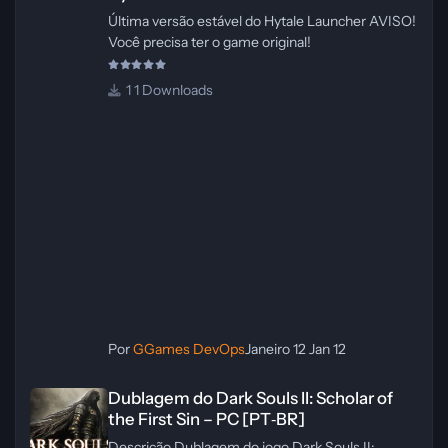
Última versão estável do Hytale Launcher AVISO!
Você precisa ter o game original!
1 Downloads
Por
GGames DevOps
Janeiro 12
Jan 12
Dublagem do Dark Souls II: Scholar of the First Sin – PC [PT‑BR]
Dublagem do Dark Souls II: Scholar of
the First Sin – PC [PT‑BR]
Descrição Dublagem do jogo Dark Souls II: