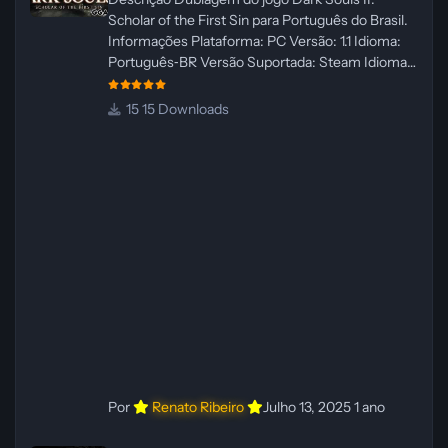
Scholar of the First Sin para Português do Brasil.
Informações Plataforma: PC Versão: 1.1 Idioma:
Português‑BR Versão Suportada: Steam Idioma
Suportado: Inglês Lançamento: 23/04/2025
Atualização: 24/04/2025 Tamanho: 469 MB
15 Downloads
Créditos Central de Traduções
Administrador(es): WannaNowProductions
Dublador(es): Vozes Originais Dubladas por IA
Revisor(es): WannaNowProductions Edição de
Imagens: N/A Testes In‑game:
WannaNowProductions Ferramentas:
ElevenLabs e Ra
Por
Renato Ribeiro
Julho 13, 2025
1 ano
Dublagem do Hellblade: Senua's Sacrifice – PC [PT‑BR]