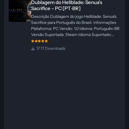
Dublagem do Hellblade: Senua's
Sacrifice – PC [PT‑BR]
Descrição Dublagem do jogo Hellblade: Senua's
Sacrifice para Português do Brasil. Informações
Plataforma: PC Versão: 1.0 Idioma: Português‑BR
Versão Suportada: Steam Idioma Suportado:
Inglês Lançamento: 26/01/2025 Tamanho: 110 MB
Créditos — Central de Traduções
17 Downloads
Administrador(es): Fabio C Dublador(es): Vozes
originais dubladas por IA Desenvolvedor(es):
Fabio C Revisor(es): Fabio C Testes In‑game:
Fabio C Ferramentas: Pinokio, XTTS‑v2 e
ElevenLabs Instalador: N/A Observações Siga as
instruções do