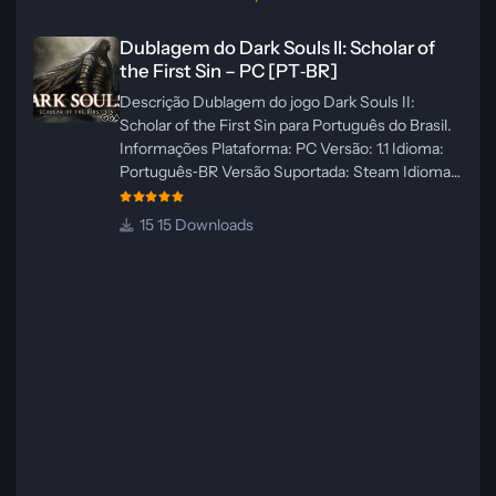
Dublagem do Dark Souls II: Scholar of the First Sin – PC [PT‑BR]
Dublagem do Dark Souls II: Scholar of
the First Sin – PC [PT‑BR]
Descrição Dublagem do jogo Dark Souls II:
Scholar of the First Sin para Português do Brasil.
Informações Plataforma: PC Versão: 1.1 Idioma:
Português‑BR Versão Suportada: Steam Idioma
Suportado: Inglês Lançamento: 23/04/2025
Atualização: 24/04/2025 Tamanho: 469 MB
15 Downloads
Créditos Central de Traduções
Administrador(es): WannaNowProductions
Dublador(es): Vozes Originais Dubladas por IA
Revisor(es): WannaNowProductions Edição de
Imagens: N/A Testes In‑game:
WannaNowProductions Ferramentas:
ElevenLabs e Ra