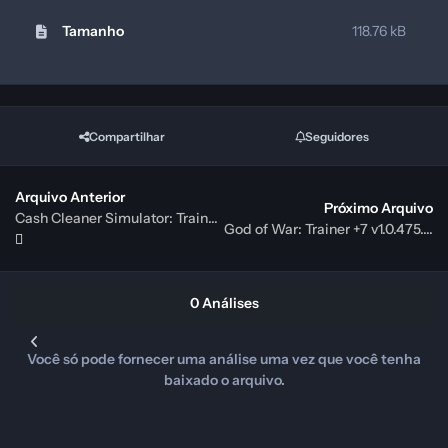
Tamanho
118.76 kB
Compartilhar
Seguidores
Arquivo Anterior
Próximo Arquivo
Cash Cleaner Simulator: Trainer +34 {CheatHappens.com}
God of War: Trainer +7 v1.0.475.7534 {iNvIcTUs oRCuS / HoG}
0 Análises
Você só pode fornecer uma análise uma vez que você tenha
baixado o arquivo.