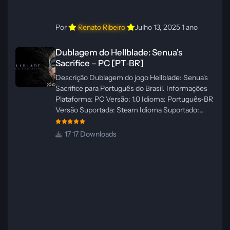
Por
Renato Ribeiro
Julho 13, 2025
1 ano
Dublagem do Hellblade: Senua's Sacrifice – PC [PT‑BR]
Dublagem do Hellblade: Senua's
Sacrifice – PC [PT‑BR]
Descrição Dublagem do jogo Hellblade: Senua's
Sacrifice para Português do Brasil. Informações
Plataforma: PC Versão: 1.0 Idioma: Português‑BR
Versão Suportada: Steam Idioma Suportado:
Inglês Lançamento: 26/01/2025 Tamanho: 110 MB
Créditos — Central de Traduções
17 Downloads
Administrador(es): Fabio C Dublador(es): Vozes
originais dubladas por IA Desenvolvedor(es):
Fabio C Revisor(es): Fabio C Testes In‑game:
Fabio C Ferramentas: Pinokio, XTTS‑v2 e
ElevenLabs Instalador: N/A Observações Siga as
instruções do