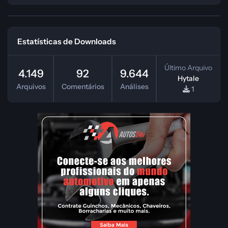
Estatísticas de Downloads
Último Arquivo
4.149
92
9.644
Hytale
Arquivos
Comentários
Análises
1