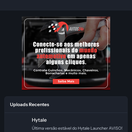
Uploads Recentes
Hytale
Hytale
Última versão estável do Hytale Launcher AVISO!