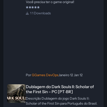
Você precisa ter o game original!
1 Downloads
Por
GGames DevOps
Janeiro 12
Jan 12
Dublagem do Dark Souls II: Scholar of the First Sin – PC [PT‑BR]
Dublagem do Dark Souls II: Scholar of
the First Sin – PC [PT‑BR]
Descrição Dublagem do jogo Dark Souls II:
Scholar of the First Sin para Português do Brasil.