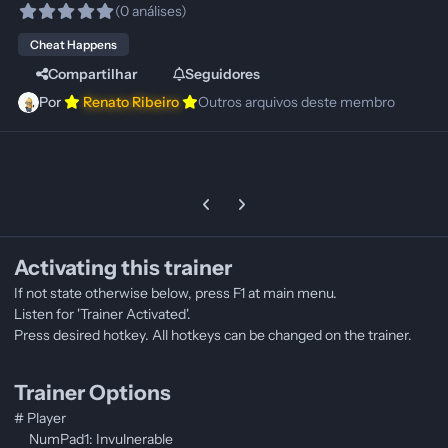
(0 análises)
Cheat Happens
Compartilhar
Seguidores
Por
Renato Ribeiro
Outros arquivos deste membro
Previous carousel slide
Next carousel slide
Activating this trainer
If not state otherwise below, press F1 at main menu.
Listen for 'Trainer Activated'.
Press desired hotkey. All hotkeys can be changed on the trainer.
Trainer Options
# Player
NumPad1: Invulnerable