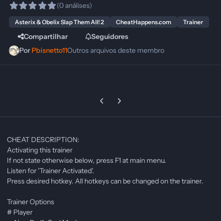
(0 análises)
Asterix & Obelix Slap Them All! 2
CheatHappens.com
Trainer
Compartilhar
Seguidores
Por
Pbisnetto11
Outros arquivos deste membro
Previous carousel slide
Next carousel slide
CHEAT DESCRIPTION:
Activating this trainer
If not state otherwise below, press F1 at main menu.
Listen for 'Trainer Activated'.
Press desired hotkey. All hotkeys can be changed on the trainer.
Trainer Options
# Player