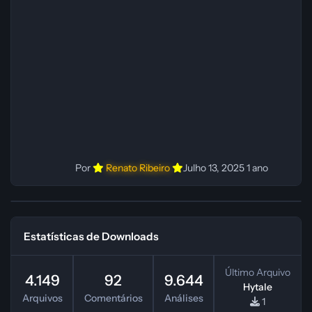
Fabio C Revisor(es): Fabio C Testes In‑game:
Fabio C Ferramentas: Pinokio, XTTS‑v2 e
ElevenLabs Instalador: N/A Observações Siga as
instruções do
Por
Renato Ribeiro
Julho 13, 2025
1 ano
Estatísticas de Downloads
Último Arquivo
4.149
92
9.644
Hytale
Arquivos
Comentários
Análises
1