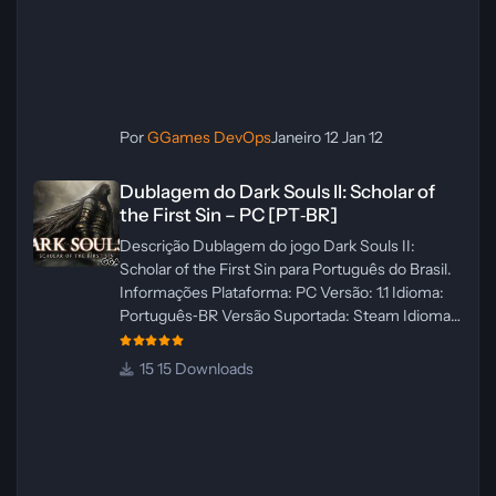
Por
GGames DevOps
Janeiro 12
Jan 12
Dublagem do Dark Souls II: Scholar of the First Sin – PC [PT‑BR]
Dublagem do Dark Souls II: Scholar of
the First Sin – PC [PT‑BR]
Descrição Dublagem do jogo Dark Souls II:
Scholar of the First Sin para Português do Brasil.
Informações Plataforma: PC Versão: 1.1 Idioma:
Português‑BR Versão Suportada: Steam Idioma
Suportado: Inglês Lançamento: 23/04/2025
Atualização: 24/04/2025 Tamanho: 469 MB
15 Downloads
Créditos Central de Traduções
Administrador(es): WannaNowProductions
Dublador(es): Vozes Originais Dubladas por IA
Revisor(es): WannaNowProductions Edição de
Imagens: N/A Testes In‑game: