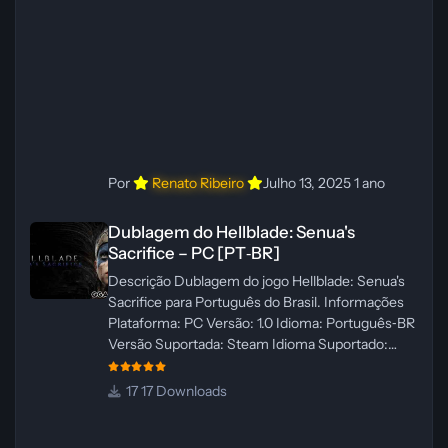
WannaNowProductions Ferramentas:
ElevenLabs e Ra
Por
Renato Ribeiro
Julho 13, 2025
1 ano
Dublagem do Hellblade: Senua's Sacrifice – PC [PT‑BR]
Dublagem do Hellblade: Senua's
Sacrifice – PC [PT‑BR]
Descrição Dublagem do jogo Hellblade: Senua's
Sacrifice para Português do Brasil. Informações
Plataforma: PC Versão: 1.0 Idioma: Português‑BR
Versão Suportada: Steam Idioma Suportado:
Inglês Lançamento: 26/01/2025 Tamanho: 110 MB
Créditos — Central de Traduções
17 Downloads
Administrador(es): Fabio C Dublador(es): Vozes
originais dubladas por IA Desenvolvedor(es):