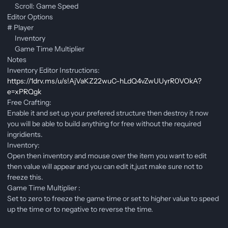
Scroll: Game Speed
Editor Options
# Player
Inventory
Game Time Multiplier
Notes
Inventory Editor Instructions:
https://1drv.ms/u/s!AjVaKZ22wuC-hLdQ4vZwUUyrR0VOkA?
e=xPRQgk
Free Crafting:
Enable it and set up your prefered structure then destroy it now
you will be able to build anything for free without the required
ingridients.
Inventory:
Open then inventory and mouse over the item you want to edit
then value will appear and you can edit it,just make sure not to
freeze this.
Game Time Multiplier :
Set to zero to freeze the game time or set to higher value to speed
up the time or to negative to reverse the time.