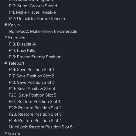
F10: Super Crouch Speed
F11: Make Player Invisible
F12: Unlock In-Game Console
# Kelvin
NumPad2: Make Kelvin Invulnerable
# Enemies
F13: Disable AI
F14: Easy Kills
F15: Freeze Enemy Position
# Teleport
F16: Save Position Slot 1
F17: Save Position Slot 2
F18: Save Position Slot 3
F19: Save Position Slot 4
F20: Save Position Slot 5
F21: Restore Position Slot 1
F22: Restore Position Slot 2
F23: Restore Position Slot 3
F24: Restore Position Slot 4
NumLock: Restore Position Slot 5
# Game