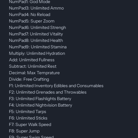
NumPad1: God Mode
NumPad3: Unlimited Ammo
NumPad4: No Reload
NumPad5: Super Zoom
NumPad6: Unlimited Strengh
NumPad7: Unlimited Vitality
NumPad8: Unlimited Health
NumPad9: Unlimited Stamina
Multiply: Unlimited Hydration
Add: Unlimited Fullness
Subtract: Unlimited Rest
Decimal: Max Temprature
Divide: Free Crafting
F1: Unlimited Inventory Edibles and Consumables
F2: Unlimited Grenades and Throwables
F3: Unlimited Flashlights Battery
F4: Unlimited Nightvision Battery
F5: Unlimited Tarps
F6: Unlimited Sticks
F7: Super Walk Speed
F8: Super Jump
F9: Super Swim Speed