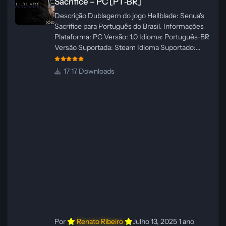
Sacrifice – PC [PT‑BR]
Descrição Dublagem do jogo Hellblade: Senua's
Sacrifice para Português do Brasil. Informações
Plataforma: PC Versão: 1.0 Idioma: Português‑BR
Versão Suportada: Steam Idioma Suportado:
Inglês Lançamento: 26/01/2025 Tamanho: 110 MB
Créditos — Central de Traduções
17 Downloads
Administrador(es): Fabio C Dublador(es): Vozes
originais dubladas por IA Desenvolvedor(es):
Fabio C Revisor(es): Fabio C Testes In‑game:
Fabio C Ferramentas: Pinokio, XTTS‑v2 e
ElevenLabs Instalador: N/A Observações Siga as
instruções do
Por
Renato Ribeiro
Julho 13, 2025
1 ano