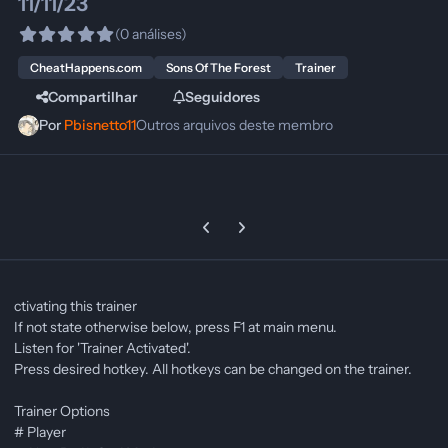
11/11/23
(0 análises)
CheatHappens.com
Sons Of The Forest
Trainer
Compartilhar
Seguidores
Por
Pbisnetto11
Outros arquivos deste membro
Previous carousel slide
Next carousel slide
ctivating this trainer
If not state otherwise below, press F1 at main menu.
Listen for 'Trainer Activated'.
Press desired hotkey. All hotkeys can be changed on the trainer.
Trainer Options
# Player