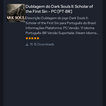
Dublagem do Dark Souls II: Scholar of the First Sin – PC [PT‑BR]
Dublagem do Dark Souls II: Scholar of
the First Sin – PC [PT‑BR]
Descrição Dublagem do jogo Dark Souls II:
Scholar of the First Sin para Português do Brasil.
Informações Plataforma: PC Versão: 1.1 Idioma:
Português‑BR Versão Suportada: Steam Idioma
Suportado: Inglês Lançamento: 23/04/2025
Atualização: 24/04/2025 Tamanho: 469 MB
15 Downloads
Créditos Central de Traduções
Administrador(es): WannaNowProductions
Dublador(es): Vozes Originais Dubladas por IA
Revisor(es): WannaNowProductions Edição de
Imagens: N/A Testes In‑game:
WannaNowProductions Ferramentas:
ElevenLabs e Ra