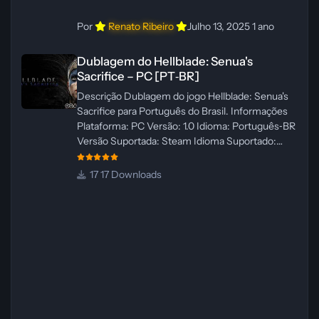
Por
Renato Ribeiro
Julho 13, 2025
1 ano
Dublagem do Hellblade: Senua's Sacrifice – PC [PT‑BR]
Dublagem do Hellblade: Senua's
Sacrifice – PC [PT‑BR]
Descrição Dublagem do jogo Hellblade: Senua's
Sacrifice para Português do Brasil. Informações
Plataforma: PC Versão: 1.0 Idioma: Português‑BR
Versão Suportada: Steam Idioma Suportado:
Inglês Lançamento: 26/01/2025 Tamanho: 110 MB
Créditos — Central de Traduções
17 Downloads
Administrador(es): Fabio C Dublador(es): Vozes
originais dubladas por IA Desenvolvedor(es):
Fabio C Revisor(es): Fabio C Testes In‑game:
Fabio C Ferramentas: Pinokio, XTTS‑v2 e
ElevenLabs Instalador: N/A Observações Siga as
instruções do