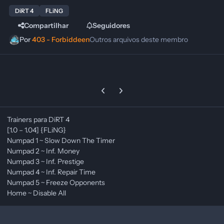
DiRT 4
FLiNG
Compartilhar
Seguidores
Por
403 - Forbiddeen
Outros arquivos deste membro
Previous carousel slide
Next carousel slide
Trainers para DiRT 4
[1.0 – 1.04] {FLiNG}
Numpad 1 ~ Slow Down The Timer
Numpad 2 ~ Inf. Money
Numpad 3 ~ Inf. Prestige
Numpad 4 ~ Inf. Repair Time
Numpad 5 ~ Freeze Opponents
Home ~ Disable All