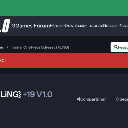
GGames Fórum
Fóruns
Downloads
Tutoriais
Notícias
Nav
ne
Trainer One Piece Odyssey {FLiNG}
Pesqui
SC!
FLiNG}
+19 V1.0
Compartilhar
Seg