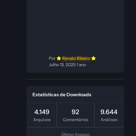
C Dublador(es): Vozes originais
dubladas por IA Desenvolvedor(es):
Fabio C Revisor(es): Fabio C Testes
In‑game: Fabio C Ferramentas:
Pinokio, XTTS‑v2 e ElevenLabs
Instalador: N/A Observações Siga as
instruções do
Por
Renato Ribeiro
Julho 13, 2025
1 ano
Estatísticas de Downloads
4.149
92
9.644
Arquivos
Comentários
Análises
Último Arquivo