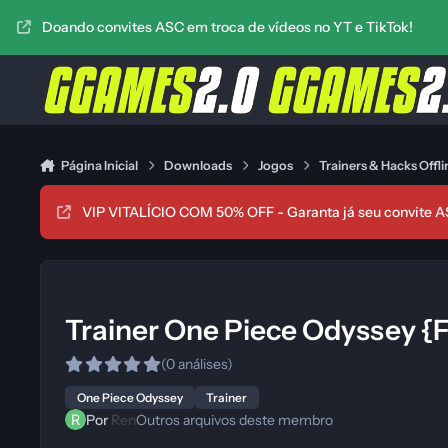
Ir para conteúdo
Doando convites ASC em troca de vídeos no YT e TikTok!
Página Inicial
Downloads
Jogos
Trainers & Hacks Offli
VIP VITALÍCIO COM 50% OFF - Garanta já seu convite A
Trainer One Piece Odyssey {
(0 análises)
One Piece Odyssey
Trainer
Por
Ren
Outros arquivos deste membro