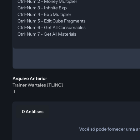
Ctrl+Num 2 - Money Multiplier
Ctrl+Num 3 - Infinite Exp
Ctrl+Num 4 - Exp Multiplier
Ctrl+Num 5 - Edit Cube Fragments
Ctrl+Num 6 - Get All Consumables
Ctrl+Num 7 - Get All Materials
Arquivo Anterior
Trainer Wartales {FLiNG}
0 Análises
Você só pode fornecer uma an