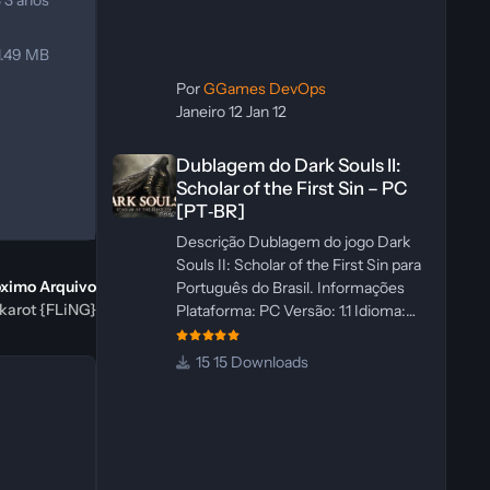
3
3 anos
1.49 MB
Por
GGames DevOps
Janeiro 12
Jan 12
Dublagem do Dark Souls II: Scholar of the First Sin – PC 
Dublagem do Dark Souls II:
Scholar of the First Sin – PC
[PT‑BR]
Descrição Dublagem do jogo Dark
Souls II: Scholar of the First Sin para
óximo Arquivo
Português do Brasil. Informações
akarot {FLiNG}
Plataforma: PC Versão: 1.1 Idioma:
Português‑BR Versão Suportada:
Steam Idioma Suportado: Inglês
15 Downloads
Lançamento: 23/04/2025
Atualização: 24/04/2025 Tamanho:
469 MB Créditos Central de
Traduções Administrador(es):
WannaNowProductions