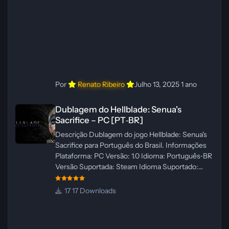
ElevenLabs e Ra
Por
Renato Ribeiro
Julho 13, 2025
1 ano
Dublagem do Hellblade: Senua's Sacrifice – PC [PT‑BR]
Dublagem do Hellblade: Senua's
Sacrifice – PC [PT‑BR]
Descrição Dublagem do jogo Hellblade: Senua's
Sacrifice para Português do Brasil. Informações
Plataforma: PC Versão: 1.0 Idioma: Português‑BR
Versão Suportada: Steam Idioma Suportado:
Inglês Lançamento: 26/01/2025 Tamanho: 110 MB
Créditos — Central de Traduções
17 Downloads
Administrador(es): Fabio C Dublador(es): Vozes
originais dubladas por IA Desenvolvedor(es):
Fabio C Revisor(es): Fabio C Testes In‑game: