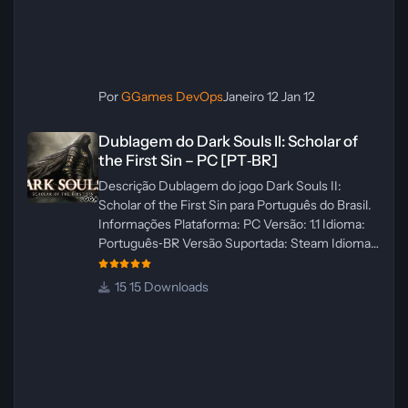
Por
GGames DevOps
Janeiro 12
Jan 12
Dublagem do Dark Souls II: Scholar of the First Sin – PC [PT‑BR]
Dublagem do Dark Souls II: Scholar of
the First Sin – PC [PT‑BR]
Descrição Dublagem do jogo Dark Souls II:
Scholar of the First Sin para Português do Brasil.
Informações Plataforma: PC Versão: 1.1 Idioma:
Português‑BR Versão Suportada: Steam Idioma
Suportado: Inglês Lançamento: 23/04/2025
Atualização: 24/04/2025 Tamanho: 469 MB
15 Downloads
Créditos Central de Traduções
Administrador(es): WannaNowProductions
Dublador(es): Vozes Originais Dubladas por IA
Revisor(es): WannaNowProductions Edição de
Imagens: N/A Testes In‑game:
WannaNowProductions Ferramentas: