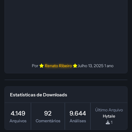
Fabio C Ferramentas: Pinokio, XTTS‑v2 e
ElevenLabs Instalador: N/A Observações Siga as
instruções do
Por
Renato Ribeiro
Julho 13, 2025
1 ano
Estatísticas de Downloads
Último Arquivo
4.149
92
9.644
Hytale
Arquivos
Comentários
Análises
1