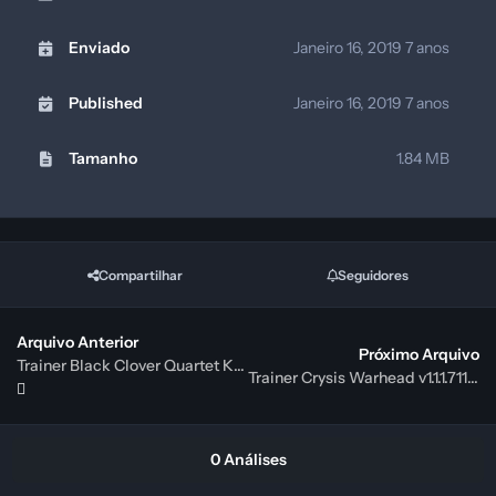
Enviado
Janeiro 16, 2019
7 anos
Published
Janeiro 16, 2019
7 anos
Tamanho
1.84 MB
Compartilhar
Seguidores
Arquivo Anterior
Próximo Arquivo
Trainer Black Clover Quartet Knights v1.01 Plus +7 {FutureX}
Trainer Crysis Warhead v1.1.1.711: 32 & 64 Bit {iNvIcTUs oRCuS / HoG}
0 Análises