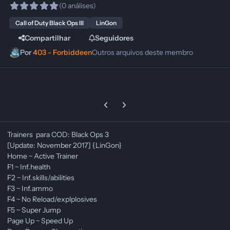
(0 análises)
Call of Duty Black Ops III
LinGon
Compartilhar
Seguidores
Por
403 - Forbiddeen
Outros arquivos deste membro
Previous carousel slide
Next carousel slide
Trainers para COD: Black Ops 3
[Update: November 2017] {LinGon}
Home ~ Active Trainer
F1 ~ Inf.health
F2 ~ Inf.skills/abilities
F3 ~ Inf.ammo
F4 ~ No Reload/explplosives
F5 ~ Super Jump
Page Up ~ Speed Up