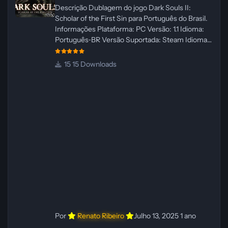
Descrição Dublagem do jogo Dark Souls II:
Scholar of the First Sin para Português do Brasil.
Informações Plataforma: PC Versão: 1.1 Idioma:
Português‑BR Versão Suportada: Steam Idioma
Suportado: Inglês Lançamento: 23/04/2025
Atualização: 24/04/2025 Tamanho: 469 MB
15 Downloads
Créditos Central de Traduções
Administrador(es): WannaNowProductions
Dublador(es): Vozes Originais Dubladas por IA
Revisor(es): WannaNowProductions Edição de
Imagens: N/A Testes In‑game:
WannaNowProductions Ferramentas:
ElevenLabs e Ra
Por
Renato Ribeiro
Julho 13, 2025
1 ano