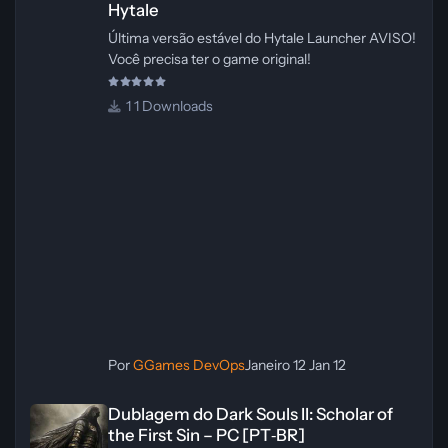
Hytale
Última versão estável do Hytale Launcher AVISO!
Você precisa ter o game original!
1 Downloads
Por
GGames DevOps
Janeiro 12
Jan 12
Dublagem do Dark Souls II: Scholar of the First Sin – PC [PT‑BR]
Dublagem do Dark Souls II: Scholar of
the First Sin – PC [PT‑BR]