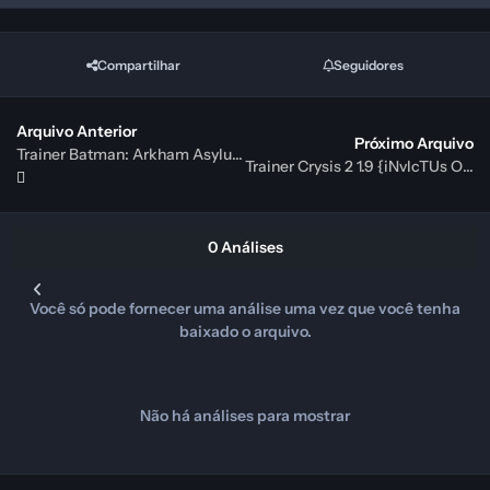
Compartilhar
Seguidores
Arquivo Anterior
Próximo Arquivo
Trainer Batman: Arkham Asylum GOTY v1.0 {testhawk}
Trainer Crysis 2 1.9 {iNvIcTUs ORCuS / HoG}
0 Análises
Você só pode fornecer uma análise uma vez que você tenha
baixado o arquivo.
Não há análises para mostrar