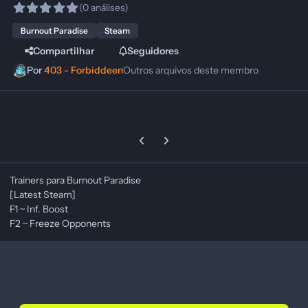
(0 análises)
Burnout Paradise
Steam
Compartilhar
Seguidores
Por
403 - Forbiddeen
Outros arquivos deste membro
Previous carousel slide
Next carousel slide
Trainers para Burnout Paradise
[Latest Steam]
F1 ~ Inf. Boost
F2 ~ Freeze Opponents