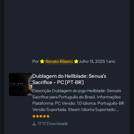
Imagens: N/A Testes In‑game:
WannaNowProductions Ferramentas:
ElevenLabs e Ra
Por
Renato Ribeiro
Julho 13, 2025
1 ano
Dublagem do Hellblade: Senua's Sacrifice – PC [PT‑BR]
Dublagem do Hellblade: Senua's
Sacrifice – PC [PT‑BR]
Descrição Dublagem do jogo Hellblade: Senua's
Sacrifice para Português do Brasil. Informações
Plataforma: PC Versão: 1.0 Idioma: Português‑BR
Versão Suportada: Steam Idioma Suportado:
Inglês Lançamento: 26/01/2025 Tamanho: 110 MB
Créditos — Central de Traduções
17 Downloads
Administrador(es): Fabio C Dublador(es): Vozes