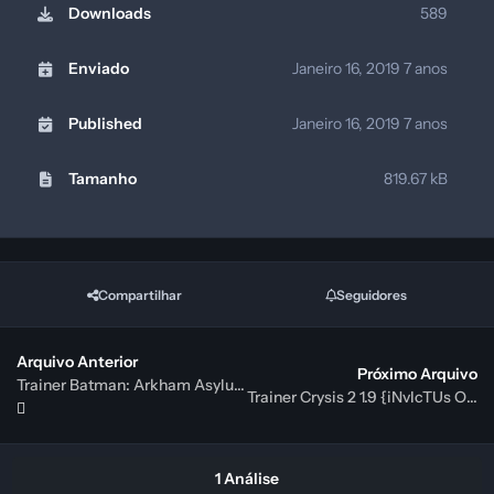
Downloads
589
Enviado
Janeiro 16, 2019
7 anos
Published
Janeiro 16, 2019
7 anos
Tamanho
819.67 kB
Compartilhar
Seguidores
Arquivo Anterior
Próximo Arquivo
Trainer Batman: Arkham Asylum GOTY v1.0 {testhawk}
Trainer Crysis 2 1.9 {iNvIcTUs ORCuS / HoG}
1 Análise