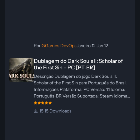
Por
GGames DevOps
Janeiro 12
Jan 12
Dublagem do Dark Souls II: Scholar of the First Sin – PC [PT‑BR]
Dublagem do Dark Souls II: Scholar of
the First Sin – PC [PT‑BR]
Descrição Dublagem do jogo Dark Souls II:
Scholar of the First Sin para Português do Brasil.
Informações Plataforma: PC Versão: 1.1 Idioma:
Português‑BR Versão Suportada: Steam Idioma
Suportado: Inglês Lançamento: 23/04/2025
Atualização: 24/04/2025 Tamanho: 469 MB
15 Downloads
Créditos Central de Traduções
Administrador(es): WannaNowProductions
Dublador(es): Vozes Originais Dubladas por IA
Revisor(es): WannaNowProductions Edição de