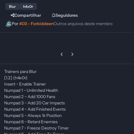
Blur
h4x0r
Compartilhar
Seguidores
Por
403 - Forbiddeen
Outros arquivos deste membro
Previous carousel slide
Next carousel slide
Trainers para Blur
[1.2] {h4x0r}
Insert ~ Enable Trainer
Numpad 1 ~ Unlimited Health
Numpad 2 ~ Add 1000 Fans
Numpad 3 ~ Add 20 Car Impacts
Numpad 4 ~ Add Finished Events
Numpad 5 ~ Always 1є Position
Numpad 6 ~ Retard Enemies
Numpad 7 ~ Freeze Destroy Timer