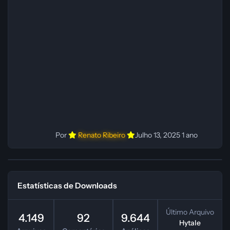
originais dubladas por IA Desenvolvedor(es):
Fabio C Revisor(es): Fabio C Testes In‑game:
Fabio C Ferramentas: Pinokio, XTTS‑v2 e
ElevenLabs Instalador: N/A Observações Siga as
instruções do
Por
Renato Ribeiro
Julho 13, 2025
1 ano
Estatísticas de Downloads
Último Arquivo
4.149
92
9.644
Hytale