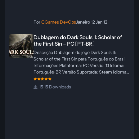
Por
GGames DevOps
Janeiro 12
Jan 12
Dublagem do Dark Souls II: Scholar of the First Sin – PC [PT‑BR]
Dublagem do Dark Souls II: Scholar of
the First Sin – PC [PT‑BR]
Descrição Dublagem do jogo Dark Souls II:
Scholar of the First Sin para Português do Brasil.
Informações Plataforma: PC Versão: 1.1 Idioma:
Português‑BR Versão Suportada: Steam Idioma
Suportado: Inglês Lançamento: 23/04/2025
Atualização: 24/04/2025 Tamanho: 469 MB
15 Downloads
Créditos Central de Traduções
Administrador(es): WannaNowProductions
Dublador(es): Vozes Originais Dubladas por IA
Revisor(es): WannaNowProductions Edição de
Imagens: N/A Testes In‑game:
WannaNowProductions Ferramentas:
ElevenLabs e Ra