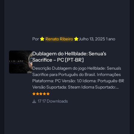
Por
Renato Ribeiro
Julho 13, 2025
1 ano
Dublagem do Hellblade: Senua's Sacrifice – PC [PT‑BR]
Dublagem do Hellblade: Senua's
Sacrifice – PC [PT‑BR]
Descrição Dublagem do jogo Hellblade: Senua's
Sacrifice para Português do Brasil. Informações
Plataforma: PC Versão: 1.0 Idioma: Português‑BR
Versão Suportada: Steam Idioma Suportado:
Inglês Lançamento: 26/01/2025 Tamanho: 110 MB
Créditos — Central de Traduções
17 Downloads
Administrador(es): Fabio C Dublador(es): Vozes
originais dubladas por IA Desenvolvedor(es):
Fabio C Revisor(es): Fabio C Testes In‑game:
Fabio C Ferramentas: Pinokio, XTTS‑v2 e
ElevenLabs Instalador: N/A Observações Siga as