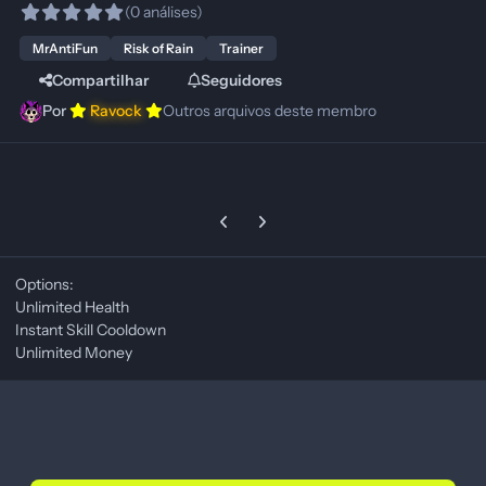
(0 análises)
MrAntiFun
Risk of Rain
Trainer
Compartilhar
Seguidores
Por
Ravock
Outros arquivos deste membro
Previous carousel slide
Next carousel slide
Options:
Unlimited Health
Instant Skill Cooldown
Unlimited Money