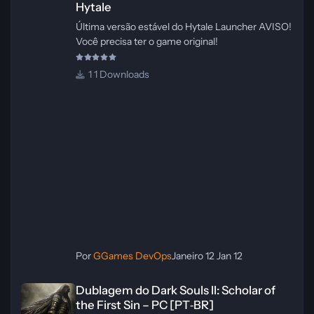
Hytale
Última versão estável do Hytale Launcher AVISO!
Você precisa ter o game original!
1 Downloads
Por
GGames DevOps
Janeiro 12
Jan 12
Dublagem do Dark Souls II: Scholar of the First Sin – PC [PT‑BR]
Dublagem do Dark Souls II: Scholar of
the First Sin – PC [PT‑BR]