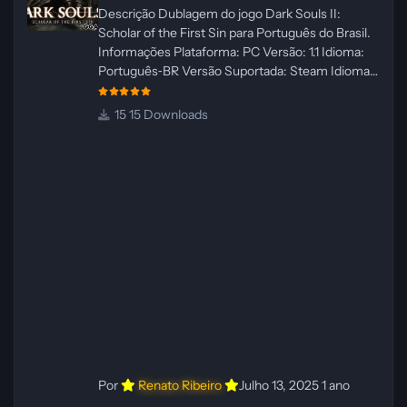
Descrição Dublagem do jogo Dark Souls II:
Scholar of the First Sin para Português do Brasil.
Informações Plataforma: PC Versão: 1.1 Idioma:
Português‑BR Versão Suportada: Steam Idioma
Suportado: Inglês Lançamento: 23/04/2025
Atualização: 24/04/2025 Tamanho: 469 MB
15 Downloads
Créditos Central de Traduções
Administrador(es): WannaNowProductions
Dublador(es): Vozes Originais Dubladas por IA
Revisor(es): WannaNowProductions Edição de
Imagens: N/A Testes In‑game:
WannaNowProductions Ferramentas:
ElevenLabs e Ra
Por
Renato Ribeiro
Julho 13, 2025
1 ano