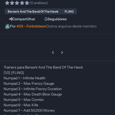
(0 análises)
Berserk And The Band Of The Hawk
FLiNG
Compartilhar
Seguidores
Por
403 - Forbiddeen
Outros arquivos deste membro
Previous carousel slide
Next carousel slide
Trainers para Berserk And The Band Of The Hawk
[1.0] {FLiNG}
Numpad 1 ~ Infinite Health
Numpad 2 ~ Max Frenzy Gauge
Numpad 3 ~ Infinite Frenzy Duration
Numpad 4 ~ Max Death Blow Gauge
Numpad 5 ~ Max Combo
Numpad 6 ~ Max Kills
Numpad 7 ~ Add 50,000 Money