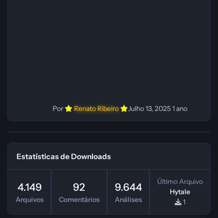
Fabio C Ferramentas: Pinokio, XTTS‑v2 e
ElevenLabs Instalador: N/A Observações Siga as
instruções do
Por
Renato Ribeiro
Julho 13, 2025
1 ano
Estatísticas de Downloads
Último Arquivo
4.149
92
9.644
Hytale
Arquivos
Comentários
Análises
1