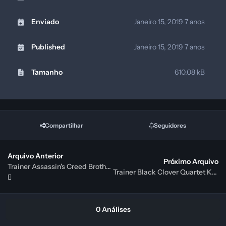
Enviado
Janeiro 15, 2019
7 anos
Published
Janeiro 15, 2019
7 anos
Tamanho
610.08 kB
Compartilhar
Seguidores
Arquivo Anterior
Próximo Arquivo
Trainer Assassin's Creed Brotherhood v1.3 +14 {HoG}
Trainer Black Clover Quartet Knights v1.01 Plus +7 {FutureX}
0 Análises