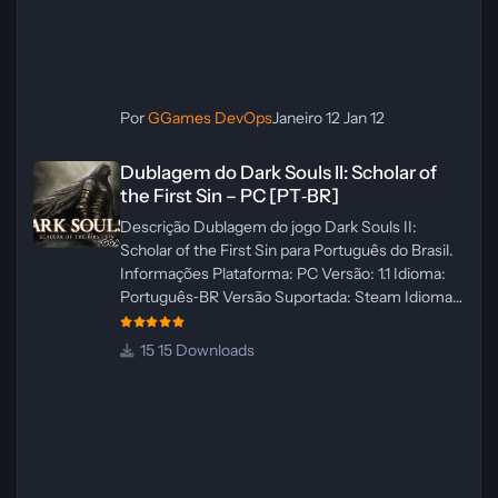
Por
GGames DevOps
Janeiro 12
Jan 12
Dublagem do Dark Souls II: Scholar of the First Sin – PC [PT‑BR]
Dublagem do Dark Souls II: Scholar of
the First Sin – PC [PT‑BR]
Descrição Dublagem do jogo Dark Souls II:
Scholar of the First Sin para Português do Brasil.
Informações Plataforma: PC Versão: 1.1 Idioma:
Português‑BR Versão Suportada: Steam Idioma
Suportado: Inglês Lançamento: 23/04/2025
Atualização: 24/04/2025 Tamanho: 469 MB
15 Downloads
Créditos Central de Traduções
Administrador(es): WannaNowProductions
Dublador(es): Vozes Originais Dubladas por IA
Revisor(es): WannaNowProductions Edição de
Imagens: N/A Testes In‑game:
WannaNowProductions Ferramentas: