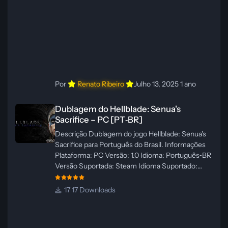
ElevenLabs e Ra
Por
Renato Ribeiro
Julho 13, 2025
1 ano
Dublagem do Hellblade: Senua's Sacrifice – PC [PT‑BR]
Dublagem do Hellblade: Senua's
Sacrifice – PC [PT‑BR]
Descrição Dublagem do jogo Hellblade: Senua's
Sacrifice para Português do Brasil. Informações
Plataforma: PC Versão: 1.0 Idioma: Português‑BR
Versão Suportada: Steam Idioma Suportado:
Inglês Lançamento: 26/01/2025 Tamanho: 110 MB
Créditos — Central de Traduções
17 Downloads
Administrador(es): Fabio C Dublador(es): Vozes
originais dubladas por IA Desenvolvedor(es):
Fabio C Revisor(es): Fabio C Testes In‑game: