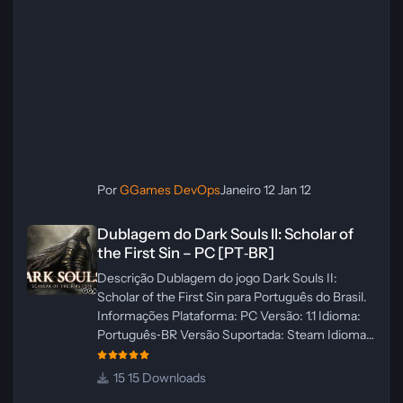
Por
GGames DevOps
Janeiro 12
Jan 12
Dublagem do Dark Souls II: Scholar of the First Sin – PC [PT‑BR]
Dublagem do Dark Souls II: Scholar of
the First Sin – PC [PT‑BR]
Descrição Dublagem do jogo Dark Souls II:
Scholar of the First Sin para Português do Brasil.
Informações Plataforma: PC Versão: 1.1 Idioma:
Português‑BR Versão Suportada: Steam Idioma
Suportado: Inglês Lançamento: 23/04/2025
Atualização: 24/04/2025 Tamanho: 469 MB
15 Downloads
Créditos Central de Traduções