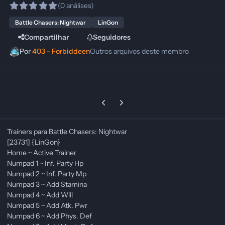
(0 análises)
Battle Chasers: Nightwar
LinGon
Compartilhar
Seguidores
Por
403 - Forbiddeen
Outros arquivos deste membro
Previous carousel slide
Next carousel slide
Trainers para Battle Chasers: Nightwar
[23731] {LinGon}
Home ~ Active Trainer
Numpad 1 ~ Inf. Party Hp
Numpad 2 ~ Inf. Party Mp
Numpad 3 ~ Add Stamina
Numpad 4 ~ Add Will
Numpad 5 ~ Add Atk. Pwr
Numpad 6 ~ Add Phys. Def