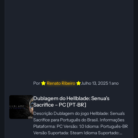
Administrador(es): WannaNowProductions
Dublador(es): Vozes Originais Dubladas por IA
Revisor(es): WannaNowProductions Edição de
Imagens: N/A Testes In‑game:
WannaNowProductions Ferramentas:
ElevenLabs e Ra
Por
Renato Ribeiro
Julho 13, 2025
1 ano
Dublagem do Hellblade: Senua's Sacrifice – PC [PT‑BR]
Dublagem do Hellblade: Senua's
Sacrifice – PC [PT‑BR]
Descrição Dublagem do jogo Hellblade: Senua's
Sacrifice para Português do Brasil. Informações
Plataforma: PC Versão: 1.0 Idioma: Português‑BR
Versão Suportada: Steam Idioma Suportado: