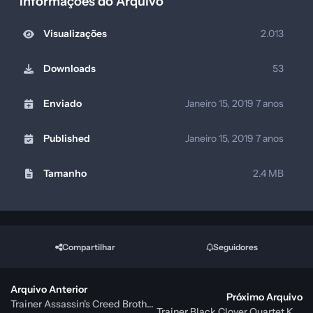
Informações do Arquivo
Visualizações
2.013
Downloads
53
Enviado
Janeiro 15, 2019
7 anos
Published
Janeiro 15, 2019
7 anos
Tamanho
2.4 MB
Compartilhar
Seguidores
Arquivo Anterior
Próximo Arquivo
Trainer Assassin's Creed Brotherhood v1.3 +14 {HoG}
Trainer Black Clover Quartet Knights v1.01 Plus +7 {FutureX}