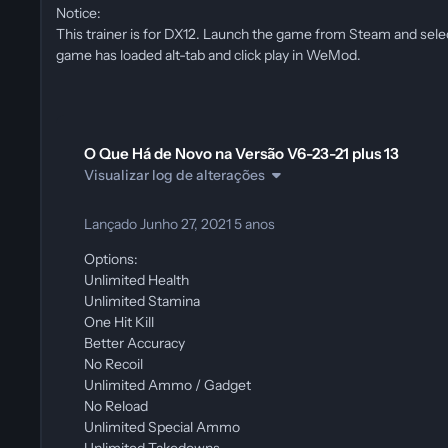
Notice:
This trainer is for DX12. Launch the game from Steam and sel
game has loaded alt-tab and click play in WeMod.
O Que Há de Novo na Versão
V6-23-21 plus 13
Visualizar log de alterações
Lançado
Junho 27, 2021
5 anos
Options:
Unlimited Health
Unlimited Stamina
One Hit Kill
Better Accuracy
No Recoil
Unlimited Ammo / Gadget
No Reload
Unlimited Special Ammo
Unlimited Takedowns