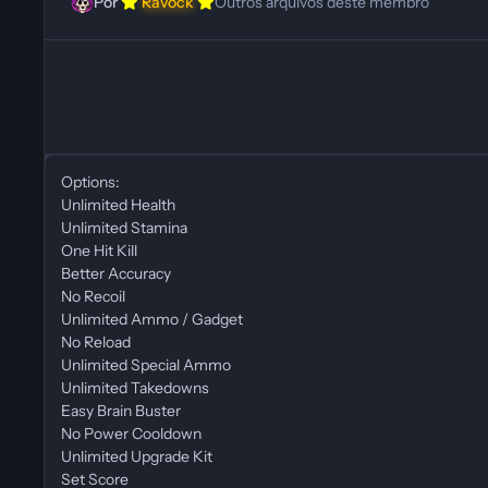
Por
Ravock
Outros arquivos deste membro
Options:
Unlimited Health
Unlimited Stamina
One Hit Kill
Better Accuracy
No Recoil
Unlimited Ammo / Gadget
No Reload
Unlimited Special Ammo
Unlimited Takedowns
Easy Brain Buster
No Power Cooldown
Unlimited Upgrade Kit
Set Score