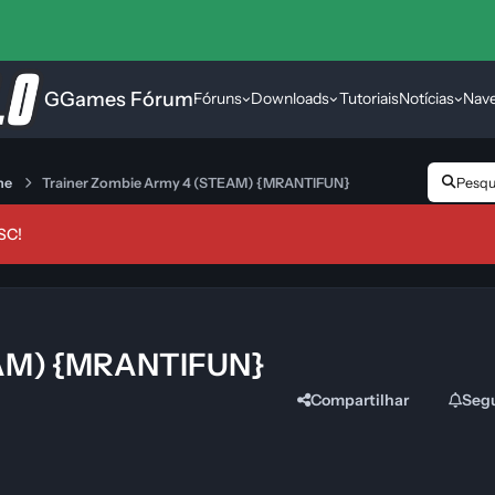
GGames Fórum
Fóruns
Downloads
Tutoriais
Notícias
Nav
ne
Trainer Zombie Army 4 (STEAM) {MRANTIFUN}
Pesqui
SC!
EAM) {MRANTIFUN}
Compartilhar
Seg