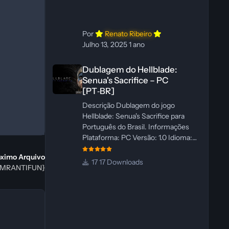
WannaNowProductions
Ferramentas: ElevenLabs e Ra
Por
Renato Ribeiro
Julho 13, 2025
1 ano
Dublagem do Hellblade: Senua's Sacrifice – PC [PT‑BR]
Dublagem do Hellblade:
Senua's Sacrifice – PC
[PT‑BR]
Descrição Dublagem do jogo
Hellblade: Senua's Sacrifice para
Português do Brasil. Informações
Plataforma: PC Versão: 1.0 Idioma:
Português‑BR Versão Suportada:
óximo Arquivo
Steam Idioma Suportado: Inglês
17 Downloads
 {MRANTIFUN}
Lançamento: 26/01/2025 Tamanho:
110 MB Créditos — Central de
Traduções Administrador(es): Fabio
C Dublador(es): Vozes originais
dubladas por IA Desenvolvedor(es):
Fabio C Revisor(es): Fabio C Testes