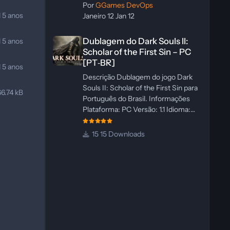
Por
GGames DevOps
1
5 anos
Janeiro 12
Jan 12
Dublagem do Dark Souls II: Scholar of the First Sin – PC 
Dublagem do Dark Souls II:
1
5 anos
Scholar of the First Sin – PC
[PT‑BR]
1
5 anos
Descrição Dublagem do jogo Dark
Souls II: Scholar of the First Sin para
66.74 kB
Português do Brasil. Informações
Plataforma: PC Versão: 1.1 Idioma:
Português‑BR Versão Suportada:
Steam Idioma Suportado: Inglês
15 Downloads
Lançamento: 23/04/2025
Atualização: 24/04/2025 Tamanho:
469 MB Créditos Central de
Traduções Administrador(es):
WannaNowProductions
Dublador(es): Vozes Originais
Dubladas por IA Revisor(es):
WannaNowProductions Edição de
Imagens: N/A Testes In‑game: