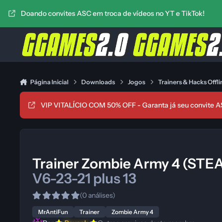
Ir para conteúdo
Doando convites ASC em troca de vídeos no YT e TikTok!
Página Inicial
Downloads
Jogos
Trainers & Hacks Offli
VIP VITALÍCIO COM 50% OFF - Garanta já seu convite A
Trainer Zombie Army 4 (ST
V6-23-21 plus 13
(0 análises)
MrAntiFun
Trainer
Zombie Army 4