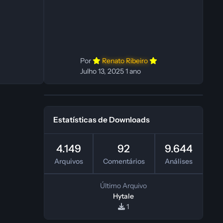
In‑game: Fabio C Ferramentas:
Pinokio, XTTS‑v2 e ElevenLabs
Instalador: N/A Observações Siga as
instruções do
Por
Renato Ribeiro
Julho 13, 2025
1 ano
Estatísticas de Downloads
4.149
92
9.644
Arquivos
Comentários
Análises
Último Arquivo
Hytale
1