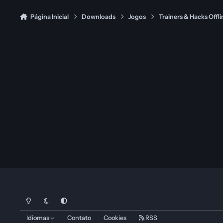
Página Inicial
Downloads
Jogos
Trainers & Hacks Offli
Modo Claro
Dark Mode
System Preference
Idiomas
Contato
Cookies
RSS