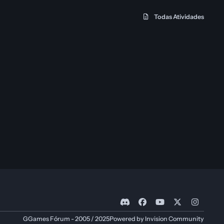
Todas Atividades
d
f
y
x
i
i
a
o
n
GGames Fórum - 2005 / 2025
Powered by
Invision Community
s
c
u
s