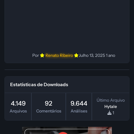
instruções do
Por
Renato Ribeiro
Julho 13, 2025
1 ano
Estatísticas de Downloads
Último Arquivo
4.149
92
9.644
Hytale
Arquivos
Comentários
Análises
1