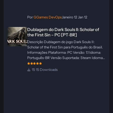
Por
GGames DevOps
Janeiro 12
Jan 12
Dublagem do Dark Souls II: Scholar of the First Sin – PC [PT‑BR]
Dublagem do Dark Souls II: Scholar of
the First Sin – PC [PT‑BR]
Descrição Dublagem do jogo Dark Souls II:
Scholar of the First Sin para Português do Brasil.
Informações Plataforma: PC Versão: 1.1 Idioma:
Português‑BR Versão Suportada: Steam Idioma
Suportado: Inglês Lançamento: 23/04/2025
Atualização: 24/04/2025 Tamanho: 469 MB
15 Downloads
Créditos Central de Traduções
Administrador(es): WannaNowProductions
Dublador(es): Vozes Originais Dubladas por IA
Revisor(es): WannaNowProductions Edição de
Imagens: N/A Testes In‑game:
WannaNowProductions Ferramentas:
ElevenLabs e Ra