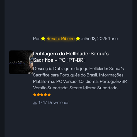
Por
Renato Ribeiro
Julho 13, 2025
1 ano
Dublagem do Hellblade: Senua's Sacrifice – PC [PT‑BR]
Dublagem do Hellblade: Senua's
Sacrifice – PC [PT‑BR]
Descrição Dublagem do jogo Hellblade: Senua's
Sacrifice para Português do Brasil. Informações
Plataforma: PC Versão: 1.0 Idioma: Português‑BR
Versão Suportada: Steam Idioma Suportado:
Inglês Lançamento: 26/01/2025 Tamanho: 110 MB
Créditos — Central de Traduções
17 Downloads
Administrador(es): Fabio C Dublador(es): Vozes
originais dubladas por IA Desenvolvedor(es):
Fabio C Revisor(es): Fabio C Testes In‑game:
Fabio C Ferramentas: Pinokio, XTTS‑v2 e
ElevenLabs Instalador: N/A Observações Siga as