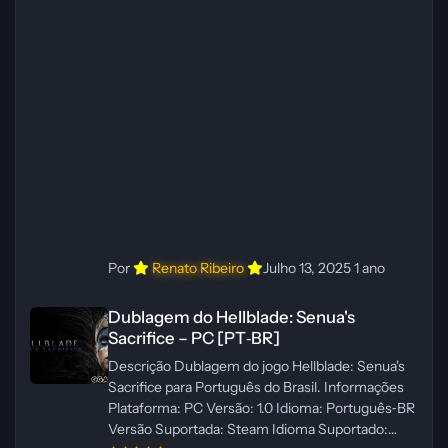
Administrador(es): WannaNowProductions
Dublador(es): Vozes Originais Dubladas por IA
Revisor(es): WannaNowProductions Edição de
Imagens: N/A Testes In‑game:
WannaNowProductions Ferramentas:
ElevenLabs e Ra
Por
Renato Ribeiro
Julho 13, 2025
1 ano
Dublagem do Hellblade: Senua's Sacrifice – PC [PT‑BR]
Dublagem do Hellblade: Senua's
Sacrifice – PC [PT‑BR]
Descrição Dublagem do jogo Hellblade: Senua's
Sacrifice para Português do Brasil. Informações
Plataforma: PC Versão: 1.0 Idioma: Português‑BR
Versão Suportada: Steam Idioma Suportado: