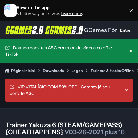
Ir para conteúdo
View in the app
×
Di
A better way to browse.
Learn more
.
GGames Fórum
Entre
Doando convites ASC em troca de vídeos no YT e
Hid
TikTok!
Página Inicial
Downloads
Jogos
Trainers & Hacks Offline
VIP VITALÍCIO COM 50% OFF - Garanta já seu
Hide
convite ASC!
Trainer Yakuza 6 (STEAM/GAMEPASS)
{CHEATHAPPENS}
V03-26-2021 plus 16