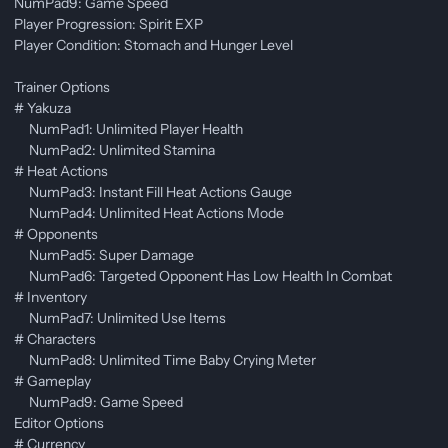
NumPad9: Game Speed
Player Progression: Spirit EXP
Player Condition: Stomach and Hunger Level
Trainer Options
# Yakuza
NumPad1: Unlimited Player Health
NumPad2: Unlimited Stamina
# Heat Actions
NumPad3: Instant Fill Heat Actions Gauge
NumPad4: Unlimited Heat Actions Mode
# Opponents
NumPad5: Super Damage
NumPad6: Targeted Opponent Has Low Health In Combat
# Inventory
NumPad7: Unlimited Use Items
# Characters
NumPad8: Unlimited Time Baby Crying Meter
# Gameplay
NumPad9: Game Speed
Editor Options
# Currency