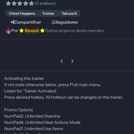
(0 análises)
Cheat Happens
Trainer
Yakuza 6
Compartilhar
Seguidores
Por
Ravock
Outros arquivos deste membro
Previous carousel slide
Next carousel slide
Activating this trainer
If not state otherwise below, press F1 at main menu.
Listen for 'Trainer Activated'.
Press desired hotkey. All hotkeys can be changed on the trainer.
Promo Options
NumPad2: Unlimited Stamina
NumPad4: Unlimited Heat Actions Mode
NumPad7: Unlimited Use Items