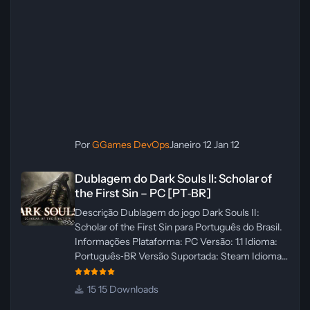
Por
GGames DevOps
Janeiro 12
Jan 12
Dublagem do Dark Souls II: Scholar of the First Sin – PC [PT‑BR]
Dublagem do Dark Souls II: Scholar of
the First Sin – PC [PT‑BR]
Descrição Dublagem do jogo Dark Souls II:
Scholar of the First Sin para Português do Brasil.
Informações Plataforma: PC Versão: 1.1 Idioma:
Português‑BR Versão Suportada: Steam Idioma
Suportado: Inglês Lançamento: 23/04/2025
Atualização: 24/04/2025 Tamanho: 469 MB
15 Downloads
Créditos Central de Traduções