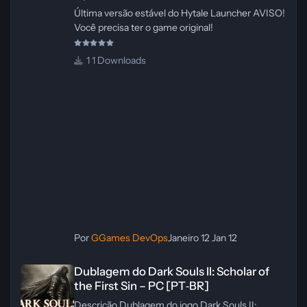
Última versão estável do Hytale Launcher AVISO!
Você precisa ter o game original!
1 Downloads
Por
GGames DevOps
Janeiro 12
Jan 12
Dublagem do Dark Souls II: Scholar of the First Sin – PC [PT‑BR]
Dublagem do Dark Souls II: Scholar of
the First Sin – PC [PT‑BR]
Descrição Dublagem do jogo Dark Souls II: