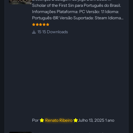
Scholar of the First Sin para Português do Brasil.
Informações Plataforma: PC Versão: 1.1 Idioma:
Português‑BR Versão Suportada: Steam Idioma
Suportado: Inglês Lançamento: 23/04/2025
Atualização: 24/04/2025 Tamanho: 469 MB
15 Downloads
Créditos Central de Traduções
Administrador(es): WannaNowProductions
Dublador(es): Vozes Originais Dubladas por IA
Revisor(es): WannaNowProductions Edição de
Imagens: N/A Testes In‑game:
WannaNowProductions Ferramentas:
ElevenLabs e Ra
Por
Renato Ribeiro
Julho 13, 2025
1 ano
Dublagem do Hellblade: Senua's Sacrifice – PC [PT‑BR]