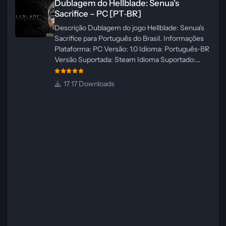
Dublagem do Hellblade: Senua's
Sacrifice – PC [PT‑BR]
Descrição Dublagem do jogo Hellblade: Senua's
Sacrifice para Português do Brasil. Informações
Plataforma: PC Versão: 1.0 Idioma: Português‑BR
Versão Suportada: Steam Idioma Suportado:
Inglês Lançamento: 26/01/2025 Tamanho: 110 MB
Créditos — Central de Traduções
17 Downloads
Administrador(es): Fabio C Dublador(es): Vozes
originais dubladas por IA Desenvolvedor(es):
Fabio C Revisor(es): Fabio C Testes In‑game:
Fabio C Ferramentas: Pinokio, XTTS‑v2 e
ElevenLabs Instalador: N/A Observações Siga as
instruções do