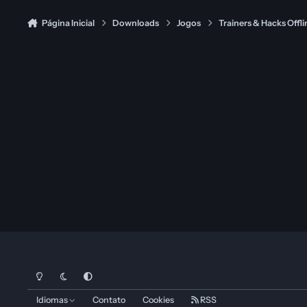
Página Inicial
Downloads
Jogos
Trainers & Hacks Offli
Modo Claro
Dark Mode
System Preference
Idiomas
Contato
Cookies
RSS