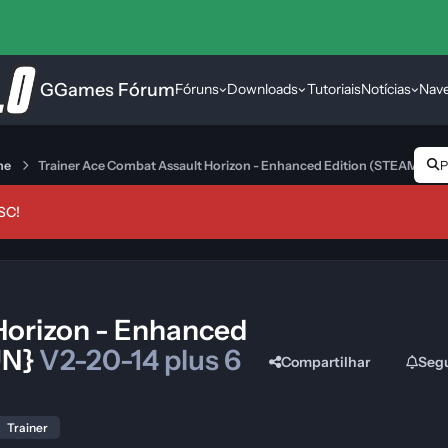
GGames Fórum
Fóruns
Downloads
Tutoriais
Notícias
Nav
ne
Trainer Ace Combat Assault Horizon - Enhanced Edition (STEAM) {
P
SC!
Horizon - Enhanced
UN}
V2-20-14 plus 6
Compartilhar
Seg
Trainer