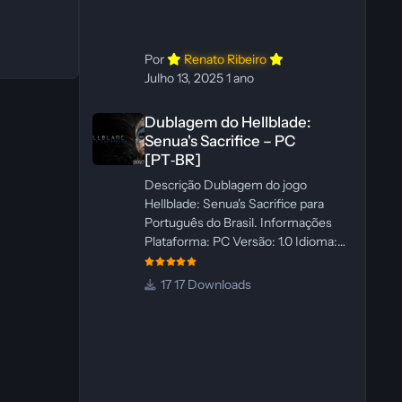
WannaNowProductions
Ferramentas: ElevenLabs e Ra
Por
Renato Ribeiro
Julho 13, 2025
1 ano
Dublagem do Hellblade: Senua's Sacrifice – PC [PT‑BR]
Dublagem do Hellblade:
Senua's Sacrifice – PC
[PT‑BR]
Descrição Dublagem do jogo
Hellblade: Senua's Sacrifice para
Português do Brasil. Informações
Plataforma: PC Versão: 1.0 Idioma:
Português‑BR Versão Suportada:
Steam Idioma Suportado: Inglês
17 Downloads
Lançamento: 26/01/2025 Tamanho:
110 MB Créditos — Central de
Traduções Administrador(es): Fabio
C Dublador(es): Vozes originais
dubladas por IA Desenvolvedor(es):
Fabio C Revisor(es): Fabio C Testes