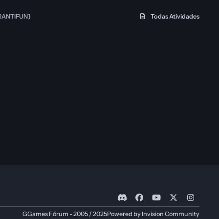
MRANTIFUN}
Todas Atividades
d
f
y
x
i
i
a
o
n
GGames Fórum - 2005 / 2025
Powered by
Invision Community
s
c
u
s