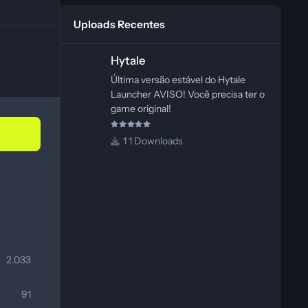
Uploads Recentes
Hytale
Hytale
Última versão estável do Hytale
Launcher AVISO! Você precisa ter o
game original!
1 Downloads
2.033
91