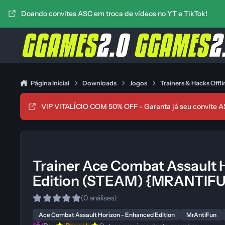
Ir para conteúdo
Doando convites ASC em troca de vídeos no YT e TikTok!
Página Inicial
Downloads
Jogos
Trainers & Hacks Offli
VIP VITALÍCIO COM 50% OFF - Garanta já seu convite A
Trainer Ace Combat Assault 
Edition (STEAM) {MRANTIF
(0 análises)
Ace Combat Assault Horizon - Enhanced Edition
MrAntiFun