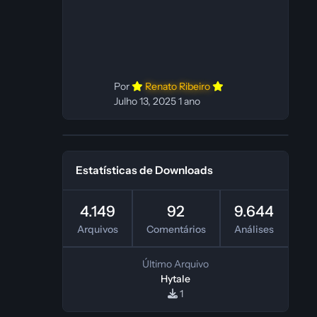
In‑game: Fabio C Ferramentas:
Pinokio, XTTS‑v2 e ElevenLabs
Instalador: N/A Observações Siga as
instruções do
Por
Renato Ribeiro
Julho 13, 2025
1 ano
Estatísticas de Downloads
4.149
92
9.644
Arquivos
Comentários
Análises
Último Arquivo
Hytale
1