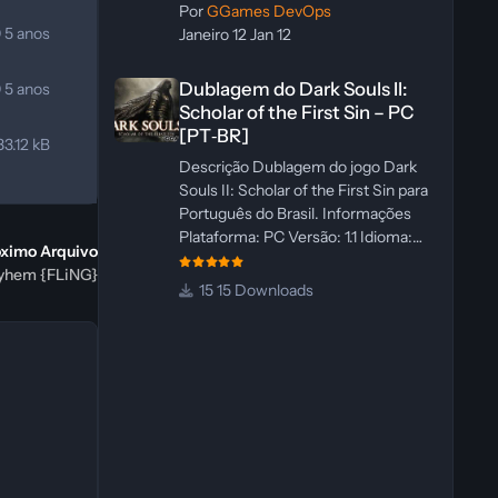
Por
GGames DevOps
0
5 anos
Janeiro 12
Jan 12
Dublagem do Dark Souls II: Scholar of the First Sin – PC 
Dublagem do Dark Souls II:
0
5 anos
Scholar of the First Sin – PC
[PT‑BR]
83.12 kB
Descrição Dublagem do jogo Dark
Souls II: Scholar of the First Sin para
Português do Brasil. Informações
Plataforma: PC Versão: 1.1 Idioma:
óximo Arquivo
Português‑BR Versão Suportada:
ayhem {FLiNG}
Steam Idioma Suportado: Inglês
15 Downloads
Lançamento: 23/04/2025
Atualização: 24/04/2025 Tamanho:
469 MB Créditos Central de
Traduções Administrador(es):
WannaNowProductions
Dublador(es): Vozes Originais
Dubladas por IA Revisor(es):
WannaNowProductions Edição de
Imagens: N/A Testes In‑game: