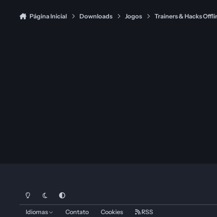
Página Inicial
Downloads
Jogos
Trainers & Hacks Offli
Modo Claro
Dark Mode
System Preference
Idiomas
Contato
Cookies
RSS