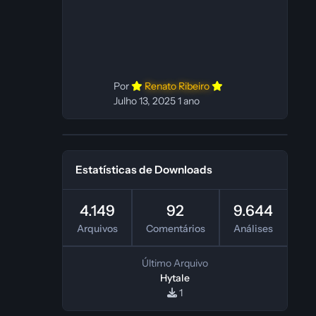
In‑game: Fabio C Ferramentas:
Pinokio, XTTS‑v2 e ElevenLabs
Instalador: N/A Observações Siga as
instruções do
Por
Renato Ribeiro
Julho 13, 2025
1 ano
Estatísticas de Downloads
4.149
92
9.644
Arquivos
Comentários
Análises
Último Arquivo
Hytale
1