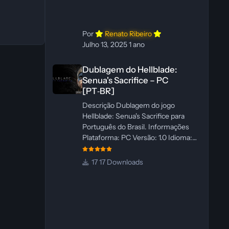
WannaNowProductions
Ferramentas: ElevenLabs e Ra
Por
Renato Ribeiro
Julho 13, 2025
1 ano
Dublagem do Hellblade: Senua's Sacrifice – PC [PT‑BR]
Dublagem do Hellblade:
Senua's Sacrifice – PC
[PT‑BR]
Descrição Dublagem do jogo
Hellblade: Senua's Sacrifice para
Português do Brasil. Informações
Plataforma: PC Versão: 1.0 Idioma:
Português‑BR Versão Suportada:
Steam Idioma Suportado: Inglês
17 Downloads
Lançamento: 26/01/2025 Tamanho:
110 MB Créditos — Central de
Traduções Administrador(es): Fabio
C Dublador(es): Vozes originais
dubladas por IA Desenvolvedor(es):
Fabio C Revisor(es): Fabio C Testes