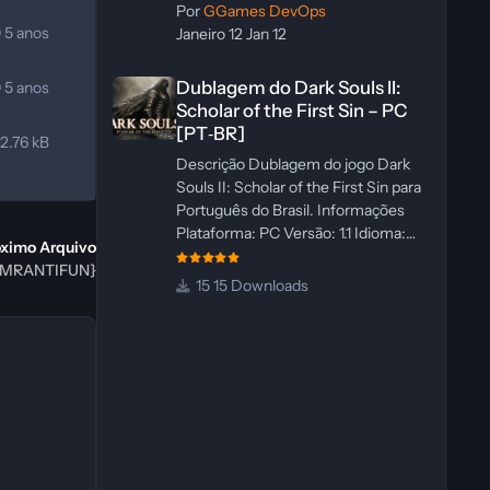
Por
GGames DevOps
0
5 anos
Janeiro 12
Jan 12
Dublagem do Dark Souls II: Scholar of the First Sin – PC 
Dublagem do Dark Souls II:
0
5 anos
Scholar of the First Sin – PC
[PT‑BR]
2.76 kB
Descrição Dublagem do jogo Dark
Souls II: Scholar of the First Sin para
Português do Brasil. Informações
Plataforma: PC Versão: 1.1 Idioma:
óximo Arquivo
Português‑BR Versão Suportada:
 {MRANTIFUN}
Steam Idioma Suportado: Inglês
15 Downloads
Lançamento: 23/04/2025
Atualização: 24/04/2025 Tamanho:
469 MB Créditos Central de
Traduções Administrador(es):
WannaNowProductions
Dublador(es): Vozes Originais
Dubladas por IA Revisor(es):
WannaNowProductions Edição de
Imagens: N/A Testes In‑game: