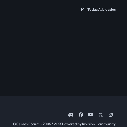
Todas Atividades
d
f
y
x
i
i
a
o
n
GGames Fórum - 2005 / 2025
Powered by
Invision Community
s
c
u
s