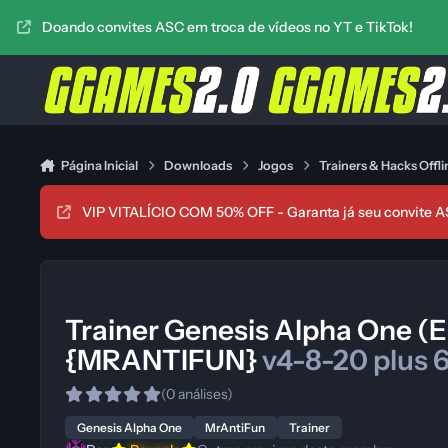
Ir para conteúdo
Doando convites ASC em troca de vídeos no YT e TikTok!
Página Inicial
Downloads
Jogos
Trainers & Hacks Offli
VIP VITALÍCIO COM 50% OFF - Garanta já seu convite A
Trainer Genesis Alpha One (
{MRANTIFUN}
v4-8-20 plus 
(0 análises)
Genesis Alpha One
MrAntiFun
Trainer