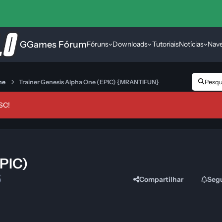
GGames Fórum
Fóruns
Downloads
Tutoriais
Notícias
Nav
ne
Trainer Genesis Alpha One (EPIC) {MRANTIFUN}
Pesqui
SC!
EPIC)
6
Compartilhar
Seg