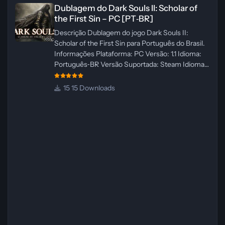
Dublagem do Dark Souls II: Scholar of the First Sin – PC [PT‑BR]
Dublagem do Dark Souls II: Scholar of
the First Sin – PC [PT‑BR]
Descrição Dublagem do jogo Dark Souls II:
Scholar of the First Sin para Português do Brasil.
Informações Plataforma: PC Versão: 1.1 Idioma:
Português‑BR Versão Suportada: Steam Idioma
Suportado: Inglês Lançamento: 23/04/2025
Atualização: 24/04/2025 Tamanho: 469 MB
15 Downloads
Créditos Central de Traduções
Administrador(es): WannaNowProductions
Dublador(es): Vozes Originais Dubladas por IA
Revisor(es): WannaNowProductions Edição de
Imagens: N/A Testes In‑game:
WannaNowProductions Ferramentas:
ElevenLabs e Ra