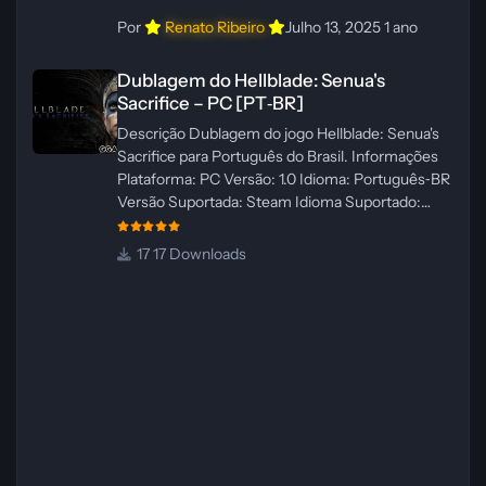
Por
Renato Ribeiro
Julho 13, 2025
1 ano
Dublagem do Hellblade: Senua's Sacrifice – PC [PT‑BR]
Dublagem do Hellblade: Senua's
Sacrifice – PC [PT‑BR]
Descrição Dublagem do jogo Hellblade: Senua's
Sacrifice para Português do Brasil. Informações
Plataforma: PC Versão: 1.0 Idioma: Português‑BR
Versão Suportada: Steam Idioma Suportado:
Inglês Lançamento: 26/01/2025 Tamanho: 110 MB
Créditos — Central de Traduções
17 Downloads
Administrador(es): Fabio C Dublador(es): Vozes
originais dubladas por IA Desenvolvedor(es):
Fabio C Revisor(es): Fabio C Testes In‑game:
Fabio C Ferramentas: Pinokio, XTTS‑v2 e
ElevenLabs Instalador: N/A Observações Siga as
instruções do