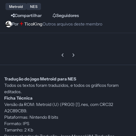
Metroid
NES
Compartilhar
Seguidores
Por
TicoKing
Outros arquivos deste membro
Previous carousel slide
Next carousel slide
Tradução do jogo Metroid para NES
Todos os textos foram traduzidos, e todos os gráficos foram
editados.
Ficha Técnica
Versão da ROM: Metroid (U) (PRG0) [!].nes, com CRC32
A2C89CB9.
Plataformas: Nintendo 8 bits
Formato: IPS
Tamanho: 2 Kb