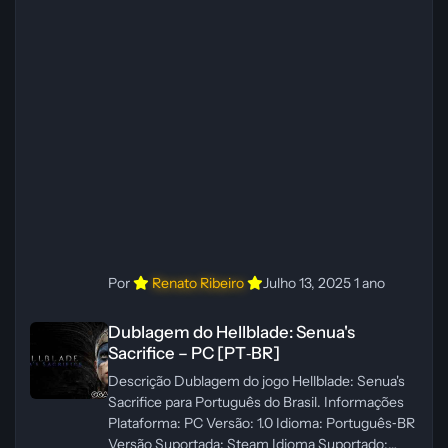
Créditos Central de Traduções
Administrador(es): WannaNowProductions
Dublador(es): Vozes Originais Dubladas por IA
Revisor(es): WannaNowProductions Edição de
Imagens: N/A Testes In‑game:
WannaNowProductions Ferramentas:
ElevenLabs e Ra
Por
Renato Ribeiro
Julho 13, 2025
1 ano
Dublagem do Hellblade: Senua's Sacrifice – PC [PT‑BR]
Dublagem do Hellblade: Senua's
Sacrifice – PC [PT‑BR]
Descrição Dublagem do jogo Hellblade: Senua's
Sacrifice para Português do Brasil. Informações
Plataforma: PC Versão: 1.0 Idioma: Português‑BR
Versão Suportada: Steam Idioma Suportado: