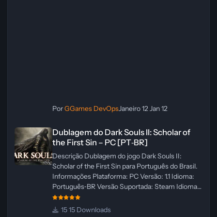
Por
GGames DevOps
Janeiro 12
Jan 12
Dublagem do Dark Souls II: Scholar of the First Sin – PC [PT‑BR]
Dublagem do Dark Souls II: Scholar of
the First Sin – PC [PT‑BR]
Descrição Dublagem do jogo Dark Souls II:
Scholar of the First Sin para Português do Brasil.
Informações Plataforma: PC Versão: 1.1 Idioma:
Português‑BR Versão Suportada: Steam Idioma
Suportado: Inglês Lançamento: 23/04/2025
Atualização: 24/04/2025 Tamanho: 469 MB
15 Downloads