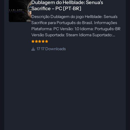
Dublagem do Hellblade: Senua's
Sacrifice – PC [PT‑BR]
Descrição Dublagem do jogo Hellblade: Senua's
Sacrifice para Português do Brasil. Informações
Plataforma: PC Versão: 1.0 Idioma: Português‑BR
Versão Suportada: Steam Idioma Suportado:
Inglês Lançamento: 26/01/2025 Tamanho: 110 MB
Créditos — Central de Traduções
17 Downloads
Administrador(es): Fabio C Dublador(es): Vozes
originais dubladas por IA Desenvolvedor(es):
Fabio C Revisor(es): Fabio C Testes In‑game:
Fabio C Ferramentas: Pinokio, XTTS‑v2 e
ElevenLabs Instalador: N/A Observações Siga as
instruções do