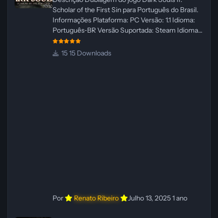
Scholar of the First Sin para Português do Brasil.
Informações Plataforma: PC Versão: 1.1 Idioma:
Português‑BR Versão Suportada: Steam Idioma
Suportado: Inglês Lançamento: 23/04/2025
Atualização: 24/04/2025 Tamanho: 469 MB
15 Downloads
Créditos Central de Traduções
Administrador(es): WannaNowProductions
Dublador(es): Vozes Originais Dubladas por IA
Revisor(es): WannaNowProductions Edição de
Imagens: N/A Testes In‑game:
WannaNowProductions Ferramentas:
ElevenLabs e Ra
Por
Renato Ribeiro
Julho 13, 2025
1 ano
Dublagem do Hellblade: Senua's Sacrifice – PC [PT‑BR]