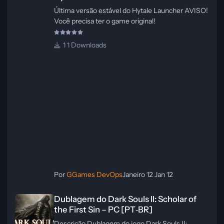
Última versão estável do Hytale Launcher AVISO!
Você precisa ter o game original!
1 Downloads
Por
GGames DevOps
Janeiro 12
Jan 12
Dublagem do Dark Souls II: Scholar of the First Sin – PC [PT‑BR]
Dublagem do Dark Souls II: Scholar of
the First Sin – PC [PT‑BR]
Descrição Dublagem do jogo Dark Souls II: