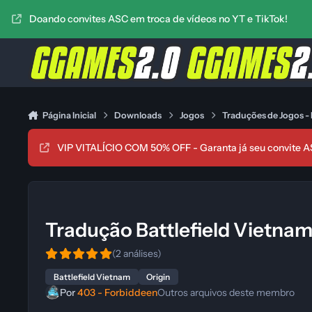
Ir para conteúdo
Doando convites ASC em troca de vídeos no YT e TikTok!
Página Inicial
Downloads
Jogos
Traduções de Jogos -
VIP VITALÍCIO COM 50% OFF - Garanta já seu convite A
Tradução Battlefield Vietna
(2 análises)
Battlefield Vietnam
Origin
Por
403 - Forbiddeen
Outros arquivos deste membro