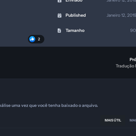
Enviado
Janeiro 12, 201
Published
Janeiro 12, 201
Tamanho
90
2
Pr
Tradução 
álise uma vez que você tenha baixado o arquivo.
MAIS ÚTIL
MAI