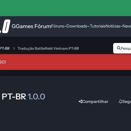
GGames Fórum
Fóruns
Downloads
Tutoriais
Notícias
Nav
 PT-BR
Tradução Battlefield Vietnam PT-BR
Pesqui
SC!
m PT-BR
1.0.0
Compartilhar
Seg