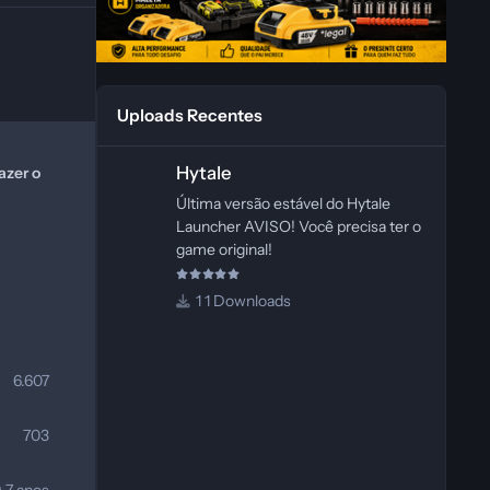
Uploads Recentes
Hytale
Hytale
azer o
Última versão estável do Hytale
Launcher AVISO! Você precisa ter o
game original!
1 Downloads
6.607
703