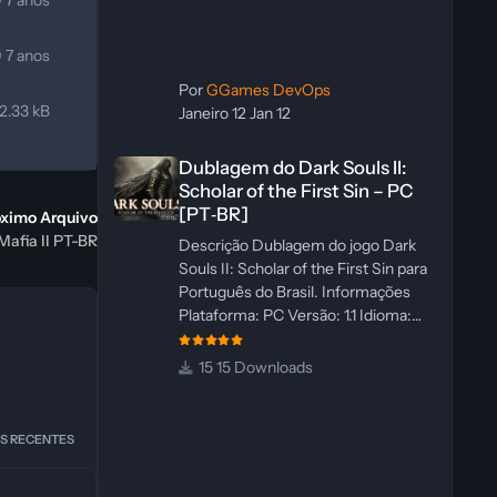
9
7 anos
9
7 anos
Por
GGames DevOps
2.33 kB
Janeiro 12
Jan 12
Dublagem do Dark Souls II: Scholar of the First Sin – PC 
Dublagem do Dark Souls II:
Scholar of the First Sin – PC
[PT‑BR]
óximo Arquivo
Mafia II PT-BR
Descrição Dublagem do jogo Dark
Souls II: Scholar of the First Sin para
Português do Brasil. Informações
Plataforma: PC Versão: 1.1 Idioma:
Português‑BR Versão Suportada:
Steam Idioma Suportado: Inglês
15 Downloads
Lançamento: 23/04/2025
Atualização: 24/04/2025 Tamanho:
469 MB Créditos Central de
S RECENTES
Traduções Administrador(es):
WannaNowProductions