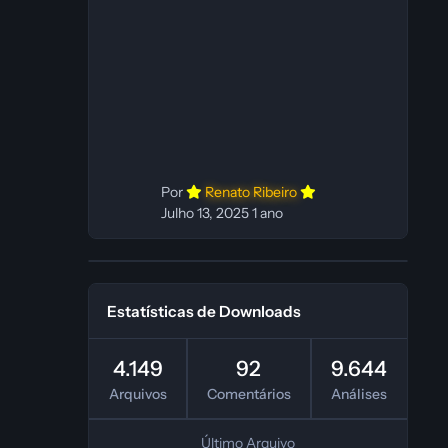
C Dublador(es): Vozes originais
dubladas por IA Desenvolvedor(es):
Fabio C Revisor(es): Fabio C Testes
In‑game: Fabio C Ferramentas:
Pinokio, XTTS‑v2 e ElevenLabs
Instalador: N/A Observações Siga as
instruções do
Por
Renato Ribeiro
Julho 13, 2025
1 ano
Estatísticas de Downloads
4.149
92
9.644
Arquivos
Comentários
Análises
Último Arquivo