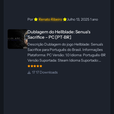
Por
Renato Ribeiro
Julho 13, 2025
1 ano
Dublagem do Hellblade: Senua's Sacrifice – PC [PT‑BR]
Dublagem do Hellblade: Senua's
Sacrifice – PC [PT‑BR]
Descrição Dublagem do jogo Hellblade: Senua's
Sacrifice para Português do Brasil. Informações
Plataforma: PC Versão: 1.0 Idioma: Português‑BR
Versão Suportada: Steam Idioma Suportado:
Inglês Lançamento: 26/01/2025 Tamanho: 110 MB
Créditos — Central de Traduções
17 Downloads
Administrador(es): Fabio C Dublador(es): Vozes
originais dubladas por IA Desenvolvedor(es):
Fabio C Revisor(es): Fabio C Testes In‑game:
Fabio C Ferramentas: Pinokio, XTTS‑v2 e
ElevenLabs Instalador: N/A Observações Siga as
instruções do