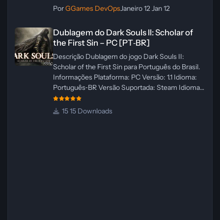
Por
GGames DevOps
Janeiro 12
Jan 12
Dublagem do Dark Souls II: Scholar of the First Sin – PC [PT‑BR]
Dublagem do Dark Souls II: Scholar of
the First Sin – PC [PT‑BR]
Descrição Dublagem do jogo Dark Souls II:
Scholar of the First Sin para Português do Brasil.
Informações Plataforma: PC Versão: 1.1 Idioma:
Português‑BR Versão Suportada: Steam Idioma
Suportado: Inglês Lançamento: 23/04/2025
Atualização: 24/04/2025 Tamanho: 469 MB
15 Downloads
Créditos Central de Traduções
Administrador(es): WannaNowProductions
Dublador(es): Vozes Originais Dubladas por IA
Revisor(es): WannaNowProductions Edição de
Imagens: N/A Testes In‑game:
WannaNowProductions Ferramentas:
ElevenLabs e Ra