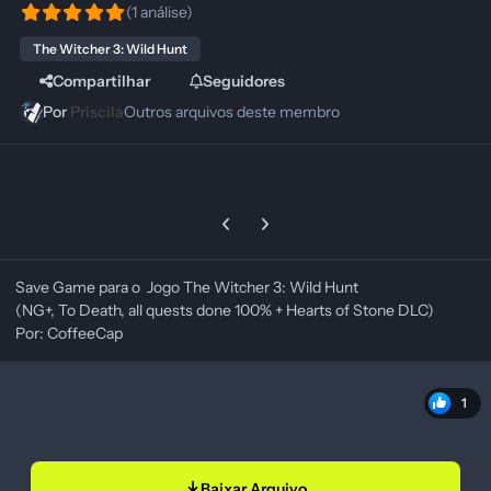
(1 análise)
The Witcher 3: Wild Hunt
Compartilhar
Seguidores
Por
Priscila
Outros arquivos deste membro
Previous carousel slide
Next carousel slide
Save Game para o Jogo The Witcher 3: Wild Hunt
(NG+, To Death, all quests done 100% + Hearts of Stone DLC)
Por: CoffeeCap
1
Baixar Arquivo